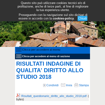
Questo sito può utilizzare cookies tecnici e/o di
profilazione, anche di terze parti, al fine di migliorare
la tua esperienza utente.
Proseguendo con la navigazione sul sito dichiari di
essere in accordo con la
cookies-policy
.
Chiudi
Clicca per accedere al menu
Clicca per accedere al menu di sezione
RISULTATI INDAGINE DI
QUALITA' DIRITTO ALLO
STUDIO 2018
Condividi
Invia
Stampa
Risultati_questionario_diritto_allo_studio_2018.pdf
(
bytes)