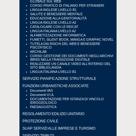
GLOBALE SUL WEB
CORSO PRATICO DI ITALIANO PER STRANIERI
LINGUA INGLESE LIVELLO B1
SALUTE E BENESSERE MENTALE
EDUCAZIONE ALLA GENITORIALITÀ
LINGUA INGLESE LIVELLO A2
CATALOGARE CON LE REICAT
LINGUA ITALIANA LIVELLO A2
ALFABETIZZAZIONE INFORMATICA
FUMETTI, SILENT BOOK, MANGA E GRAPHIC NOVEL
TUTELA DAI RISCHI DEL WEB E BENESSERE
PSICOFISICO
ARCHILAB
CORSO GESTIONE DEI DOCUMENTI NEGLI ARCHIVI
IBRIDI NELLA TRANSIZIONE DIGITALE
REALIZZARE UN CANALE VIDEO ALL'INTERNO DEL
SITO BIBLIOLANDIA
LINGUA ITALIANA LIVELLO B1
SERVIZIO PIANIFICAZIONE STRUTTURALE
FUNZIONI URBANISTICHE ASSOCIATE
Documenti VAS
Documenti V.I.A.
DOCUMENTAZIONE PER ISTANZA DI VINCOLO
IDROGEOLOICO
PAESAGGISTICA
REGOLAMENTO EDILIZIO UNITARIO
PROTEZIONE CIVILE
SUAP SERVIZI ALLE IMPRESE E TURISMO
SERVIZIO TRIBUTI