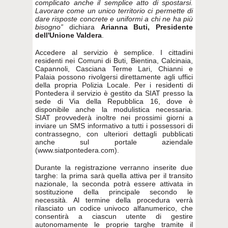
complicato anche il semplice atto di spostarsi.
Lavorare come un unico territorio ci permette di
dare risposte concrete e uniformi a chi ne ha più
bisogno”
dichiara
Arianna Buti, Presidente
dell'Unione Valdera
.
Accedere al servizio è semplice. I cittadini
residenti nei Comuni di Buti, Bientina, Calcinaia,
Capannoli, Casciana Terme Lari, Chianni e
Palaia possono rivolgersi direttamente agli uffici
della propria Polizia Locale. Per i residenti di
Pontedera il servizio è gestito da SIAT presso la
sede di Via della Repubblica 16, dove è
disponibile anche la modulistica necessaria.
SIAT provvederà inoltre nei prossimi giorni a
inviare un SMS informativo a tutti i possessori di
contrassegno, con ulteriori dettagli pubblicati
anche sul portale aziendale
(www.siatpontedera.com).
Durante la registrazione verranno inserite due
targhe: la prima sarà quella attiva per il transito
nazionale, la seconda potrà essere attivata in
sostituzione della principale secondo le
necessità. Al termine della procedura verrà
rilasciato un codice univoco alfanumerico, che
consentirà a ciascun utente di gestire
autonomamente le proprie targhe tramite il