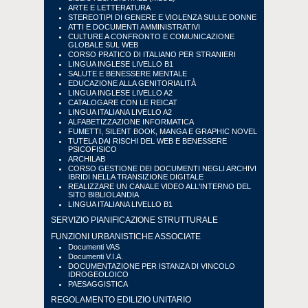
ARTE E LETTERATURA
STEREOTIPI DI GENERE E VIOLENZA SULLE DONNE
ATTI E DOCUMENTI AMMINISTRATIVI
CULTURE A CONFRONTO E COMUNICAZIONE
GLOBALE SUL WEB
CORSO PRATICO DI ITALIANO PER STRANIERI
LINGUA INGLESE LIVELLO B1
SALUTE E BENESSERE MENTALE
EDUCAZIONE ALLA GENITORIALITÀ
LINGUA INGLESE LIVELLO A2
CATALOGARE CON LE REICAT
LINGUA ITALIANA LIVELLO A2
ALFABETIZZAZIONE INFORMATICA
FUMETTI, SILENT BOOK, MANGA E GRAPHIC NOVEL
TUTELA DAI RISCHI DEL WEB E BENESSERE
PSICOFISICO
ARCHILAB
CORSO GESTIONE DEI DOCUMENTI NEGLI ARCHIVI
IBRIDI NELLA TRANSIZIONE DIGITALE
REALIZZARE UN CANALE VIDEO ALL'INTERNO DEL
SITO BIBLIOLANDIA
LINGUA ITALIANA LIVELLO B1
SERVIZIO PIANIFICAZIONE STRUTTURALE
FUNZIONI URBANISTICHE ASSOCIATE
Documenti VAS
Documenti V.I.A.
DOCUMENTAZIONE PER ISTANZA DI VINCOLO
IDROGEOLOICO
PAESAGGISTICA
REGOLAMENTO EDILIZIO UNITARIO