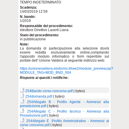
TEMPO INDETERMINATO
Scadenza:
14/03/2019 12:59
N. bando:
1/2019
Responsabile del procedimento:
Istruttore Direttivo Laverti Liana
Stato del procedimento:
in pubblicazione
Note:
La domanda di partecipazione alla selezione dovrà
essere redatta esclusivamente online,compilando
l'apposito modulo informatico o form reperibile sul
portale dell' Unione Valdera al seguente indirizzo web:
https://unionevaldera.elixforms.it/rwe2/module_preview.jsp?
MODULE_TAG=MOD_BND_004
Risposte ai quesiti / rettifiche:
254Bando corso-concorso.pdf
( bytes)
254domanda.pdf
( bytes)
254Allegato B - Profilo Agente - Ammessi alla
preselezione.pdf
( bytes)
254Allegato C - Profilo tecnico - Ammessi alla
Preselezione.pdf
( bytes)
254Allegato E -Profilo Amministrativo - Ammessi al
corso concorso.pdf
( bytes)