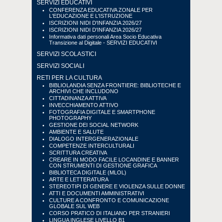
SERVIZI EDUCATIVI
CONFERENZA EDUCATIVA ZONALE PER
L'EDUCAZIONE E L'ISTRUZIONE
ISCRIZIONI NIDI D'INFANZIA 2026/27
ISCRIZIONI NIDI D'INFANZIA 2026/27
Informativa dati personali Area Socio Educativa
Transizione al Digitale - SERVIZI EDUCATIVI
SERVIZI SCOLASTICI
SERVIZI SOCIALI
RETI PER LA CULTURA
BIBLIOLANDIA SENZA FRONTIERE: BIBLIOTECHE E
ARCHIVI CHE INCLUDONO
CITTADINANZA ATTIVA
INVECCHIAMENTO ATTIVO
FOTOGRAFIA DIGITALE E SMARTPHONE
PHOTOGRAPHY
GESTIONE DEI SOCIAL NETWORK
AMBIENTE E SALUTE
DIALOGO INTERGENERAZIONALE
COMPETENZE INTERCULTURALI
SCRITTURA CREATIVA
CREARE IN MODO FACILE LOCANDINE E BANNER
CON STRUMENTI DI GESTIONE GRAFICA
BIBLIOTECA DIGITALE (MLOL)
ARTE E LETTERATURA
STEREOTIPI DI GENERE E VIOLENZA SULLE DONNE
ATTI E DOCUMENTI AMMINISTRATIVI
CULTURE A CONFRONTO E COMUNICAZIONE
GLOBALE SUL WEB
CORSO PRATICO DI ITALIANO PER STRANIERI
LINGUA INGLESE LIVELLO B1