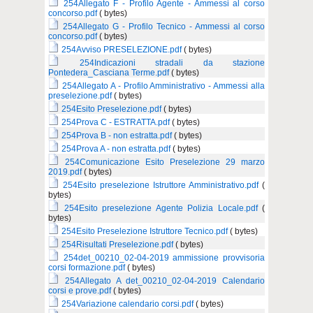
254Allegato F - Profilo Agente - Ammessi al corso
concorso.pdf
( bytes)
254Allegato G - Profilo Tecnico - Ammessi al corso
concorso.pdf
( bytes)
254Avviso PRESELEZIONE.pdf
( bytes)
254Indicazioni stradali da stazione
Pontedera_Casciana Terme.pdf
( bytes)
254Allegato A - Profilo Amministrativo - Ammessi alla
preselezione.pdf
( bytes)
254Esito Preselezione.pdf
( bytes)
254Prova C - ESTRATTA.pdf
( bytes)
254Prova B - non estratta.pdf
( bytes)
254Prova A - non estratta.pdf
( bytes)
254Comunicazione Esito Preselezione 29 marzo
2019.pdf
( bytes)
254Esito preselezione Istruttore Amministrativo.pdf
(
bytes)
254Esito preselezione Agente Polizia Locale.pdf
(
bytes)
254Esito Preselezione Istruttore Tecnico.pdf
( bytes)
254Risultati Preselezione.pdf
( bytes)
254det_00210_02-04-2019 ammissione provvisoria
corsi formazione.pdf
( bytes)
254Allegato A det_00210_02-04-2019 Calendario
corsi e prove.pdf
( bytes)
254Variazione calendario corsi.pdf
( bytes)