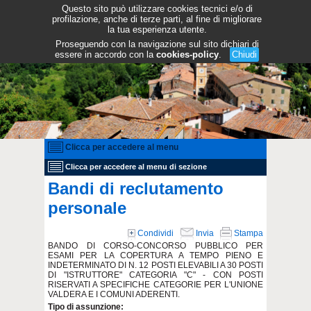
Questo sito può utilizzare cookies tecnici e/o di
profilazione, anche di terze parti, al fine di migliorare
la tua esperienza utente.
Proseguendo con la navigazione sul sito dichiari di
essere in accordo con la
cookies-policy
.
Chiudi
Clicca per accedere al menu
Clicca per accedere al menu di sezione
Bandi di reclutamento
personale
Condividi
Invia
Stampa
BANDO DI CORSO-CONCORSO PUBBLICO PER
ESAMI PER LA COPERTURA A TEMPO PIENO E
INDETERMINATO DI N. 12 POSTI ELEVABILI A 30 POSTI
DI "ISTRUTTORE" CATEGORIA "C" - CON POSTI
RISERVATI A SPECIFICHE CATEGORIE PER L'UNIONE
VALDERA E I COMUNI ADERENTI.
Tipo di assunzione: