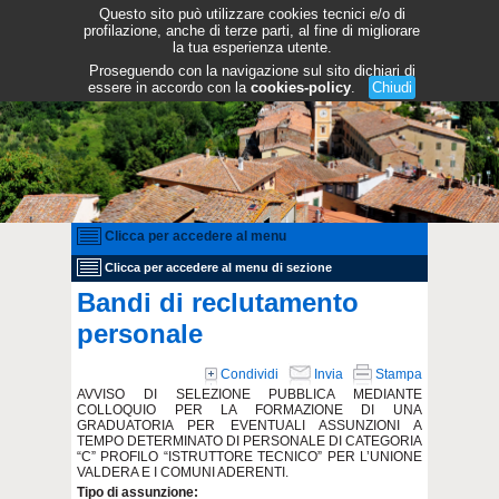
Questo sito può utilizzare cookies tecnici e/o di
profilazione, anche di terze parti, al fine di migliorare
la tua esperienza utente.
Proseguendo con la navigazione sul sito dichiari di
essere in accordo con la
cookies-policy
.
Chiudi
Clicca per accedere al menu
Clicca per accedere al menu di sezione
Bandi di reclutamento
personale
Condividi
Invia
Stampa
AVVISO DI SELEZIONE PUBBLICA MEDIANTE
COLLOQUIO PER LA FORMAZIONE DI UNA
GRADUATORIA PER EVENTUALI ASSUNZIONI A
TEMPO DETERMINATO DI PERSONALE DI CATEGORIA
“C” PROFILO “ISTRUTTORE TECNICO” PER L’UNIONE
VALDERA E I COMUNI ADERENTI.
Tipo di assunzione: