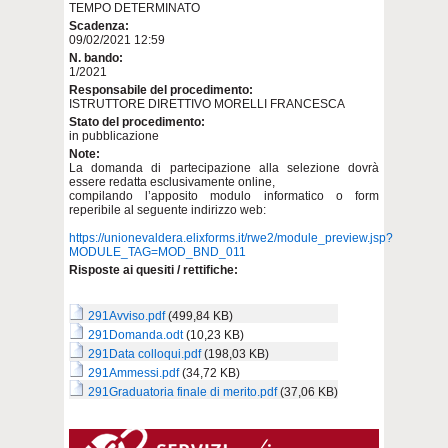
TEMPO DETERMINATO
Scadenza:
09/02/2021 12:59
N. bando:
1/2021
Responsabile del procedimento:
ISTRUTTORE DIRETTIVO MORELLI FRANCESCA
Stato del procedimento:
in pubblicazione
Note:
La domanda di partecipazione alla selezione dovrà
essere redatta esclusivamente online,
compilando l’apposito modulo informatico o form
reperibile al seguente indirizzo web:
https://unionevaldera.elixforms.it/rwe2/module_preview.jsp?
MODULE_TAG=MOD_BND_011
Risposte ai quesiti / rettifiche:
291Avviso.pdf
(499,84 KB)
291Domanda.odt
(10,23 KB)
291Data colloqui.pdf
(198,03 KB)
291Ammessi.pdf
(34,72 KB)
291Graduatoria finale di merito.pdf
(37,06 KB)