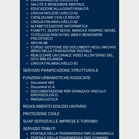
LINGUA INGLESE LIVELLO B1
SALUTE E BENESSERE MENTALE
EDUCAZIONE ALLA GENITORIALITÀ
LINGUA INGLESE LIVELLO A2
CATALOGARE CON LE REICAT
LINGUA ITALIANA LIVELLO A2
ALFABETIZZAZIONE INFORMATICA
FUMETTI, SILENT BOOK, MANGA E GRAPHIC NOVEL
TUTELA DAI RISCHI DEL WEB E BENESSERE
PSICOFISICO
ARCHILAB
CORSO GESTIONE DEI DOCUMENTI NEGLI ARCHIVI
IBRIDI NELLA TRANSIZIONE DIGITALE
REALIZZARE UN CANALE VIDEO ALL'INTERNO DEL
SITO BIBLIOLANDIA
LINGUA ITALIANA LIVELLO B1
SERVIZIO PIANIFICAZIONE STRUTTURALE
FUNZIONI URBANISTICHE ASSOCIATE
Documenti VAS
Documenti V.I.A.
DOCUMENTAZIONE PER ISTANZA DI VINCOLO
IDROGEOLOICO
PAESAGGISTICA
REGOLAMENTO EDILIZIO UNITARIO
PROTEZIONE CIVILE
SUAP SERVIZI ALLE IMPRESE E TURISMO
SERVIZIO TRIBUTI
PORTALE DELLA TRASPARENZA TARI (CAPANNOLI)
PORTALE DELLA TRASPARENZA TARI (CHIANNI)