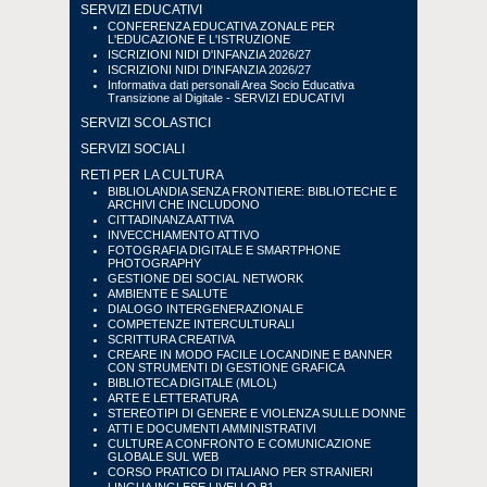
SERVIZI EDUCATIVI
CONFERENZA EDUCATIVA ZONALE PER
L'EDUCAZIONE E L'ISTRUZIONE
ISCRIZIONI NIDI D'INFANZIA 2026/27
ISCRIZIONI NIDI D'INFANZIA 2026/27
Informativa dati personali Area Socio Educativa
Transizione al Digitale - SERVIZI EDUCATIVI
SERVIZI SCOLASTICI
SERVIZI SOCIALI
RETI PER LA CULTURA
BIBLIOLANDIA SENZA FRONTIERE: BIBLIOTECHE E
ARCHIVI CHE INCLUDONO
CITTADINANZA ATTIVA
INVECCHIAMENTO ATTIVO
FOTOGRAFIA DIGITALE E SMARTPHONE
PHOTOGRAPHY
GESTIONE DEI SOCIAL NETWORK
AMBIENTE E SALUTE
DIALOGO INTERGENERAZIONALE
COMPETENZE INTERCULTURALI
SCRITTURA CREATIVA
CREARE IN MODO FACILE LOCANDINE E BANNER
CON STRUMENTI DI GESTIONE GRAFICA
BIBLIOTECA DIGITALE (MLOL)
ARTE E LETTERATURA
STEREOTIPI DI GENERE E VIOLENZA SULLE DONNE
ATTI E DOCUMENTI AMMINISTRATIVI
CULTURE A CONFRONTO E COMUNICAZIONE
GLOBALE SUL WEB
CORSO PRATICO DI ITALIANO PER STRANIERI