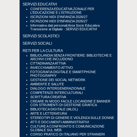
SERVIZI EDUCATIVI
CONFERENZA EDUCATIVA ZONALE PER
L'EDUCAZIONE E L'ISTRUZIONE
ISCRIZIONI NIDI D'INFANZIA 2026/27
ISCRIZIONI NIDI D'INFANZIA 2026/27
Informativa dati personali Area Socio Educativa
Transizione al Digitale - SERVIZI EDUCATIVI
SERVIZI SCOLASTICI
SERVIZI SOCIALI
RETI PER LA CULTURA
BIBLIOLANDIA SENZA FRONTIERE: BIBLIOTECHE E
ARCHIVI CHE INCLUDONO
CITTADINANZA ATTIVA
INVECCHIAMENTO ATTIVO
FOTOGRAFIA DIGITALE E SMARTPHONE
PHOTOGRAPHY
GESTIONE DEI SOCIAL NETWORK
AMBIENTE E SALUTE
DIALOGO INTERGENERAZIONALE
COMPETENZE INTERCULTURALI
SCRITTURA CREATIVA
CREARE IN MODO FACILE LOCANDINE E BANNER
CON STRUMENTI DI GESTIONE GRAFICA
BIBLIOTECA DIGITALE (MLOL)
ARTE E LETTERATURA
STEREOTIPI DI GENERE E VIOLENZA SULLE DONNE
ATTI E DOCUMENTI AMMINISTRATIVI
CULTURE A CONFRONTO E COMUNICAZIONE
GLOBALE SUL WEB
CORSO PRATICO DI ITALIANO PER STRANIERI