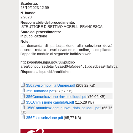
Scadenza:
23/10/2023 12:59
N. bando:
2/2023
Responsabile del procedimento:
ISTRUTTORE DIRETTIVO MORELLI FRANCESCA
Stato del procedimento:
in pubblicazione
Note:
La domanda di partecipazione alla selezione dovrà
essere redatta esclusivamente online, compilando
l’apposito modulo al seguente indirizzo web:
https://portale.inpa.gov.it/ui/public-
area/concoursedetail/02aed04a5dee451bbc9dcea94faff7ca
Risposte ai quesiti / rettifiche:
356avviso mobilita Unione.pdf
(209,22 KB)
356Domanda.pdf
(37,57 KB)
356Comunicazione rinvio colloqui.pdf
(70,02 KB)
356Ammissione candidati.pdf
(115,28 KB)
356Comunicazione nuova data colloqui.pdf
(66,76
KB)
356Esito selezione.pdf
(95,77 KB)