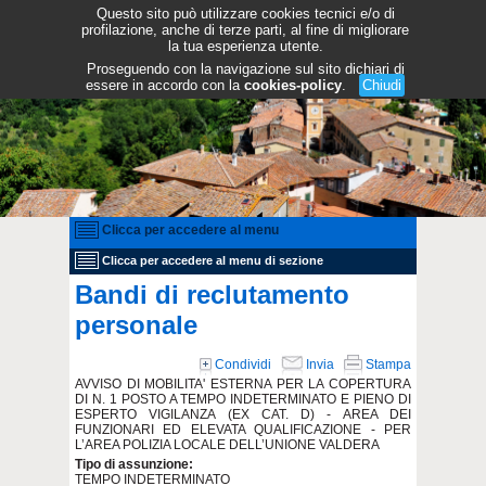
Questo sito può utilizzare cookies tecnici e/o di
profilazione, anche di terze parti, al fine di migliorare
la tua esperienza utente.
Proseguendo con la navigazione sul sito dichiari di
essere in accordo con la
cookies-policy
.
Chiudi
Clicca per accedere al menu
Clicca per accedere al menu di sezione
Bandi di reclutamento
personale
Condividi
Invia
Stampa
AVVISO DI MOBILITA' ESTERNA PER LA COPERTURA
DI N. 1 POSTO A TEMPO INDETERMINATO E PIENO DI
ESPERTO VIGILANZA (EX CAT. D) - AREA DEI
FUNZIONARI ED ELEVATA QUALIFICAZIONE - PER
L’AREA POLIZIA LOCALE DELL’UNIONE VALDERA
Tipo di assunzione:
TEMPO INDETERMINATO