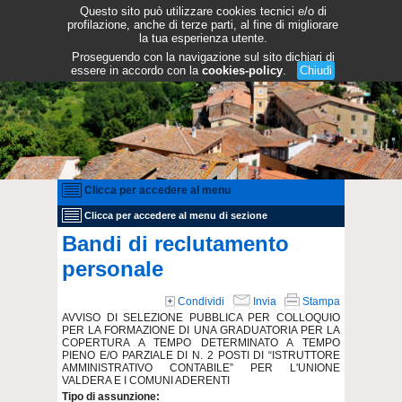
Questo sito può utilizzare cookies tecnici e/o di
profilazione, anche di terze parti, al fine di migliorare
la tua esperienza utente.
Proseguendo con la navigazione sul sito dichiari di
essere in accordo con la
cookies-policy
.
Chiudi
Clicca per accedere al menu
Clicca per accedere al menu di sezione
Bandi di reclutamento
personale
Condividi
Invia
Stampa
AVVISO DI SELEZIONE PUBBLICA PER COLLOQUIO
PER LA FORMAZIONE DI UNA GRADUATORIA PER LA
COPERTURA A TEMPO DETERMINATO A TEMPO
PIENO E/O PARZIALE DI N. 2 POSTI DI “ISTRUTTORE
AMMINISTRATIVO CONTABILE” PER L'UNIONE
VALDERA E I COMUNI ADERENTI
Tipo di assunzione: