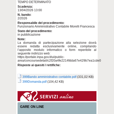
TEMPO DETERMINATO
Scadenza:
13/04/2026 13:00
N. bando:
2/2026
Responsabile del procedimento:
Funzionario Amministrativo Contabile Morelli Francesca
Stato del procedimento:
in pubblicazione
Note:
La domanda di partecipazione alla selezione dovrà
essere redatta esclusivamente online, compilando
l’apposito modulo informatico o form reperibile al
seguente indirizzo web:
https://portale.inpa.gov.it/ui/public-
area/concoursedetail/c2f20a4fe2214fdda67e429b7ea1cde0
Risposte ai quesiti / rettifiche:
399Bando amministrativo contabile.pdf
(331,02 KB)
399Domanda.pdf
(104,42 KB)
GARE ON LINE