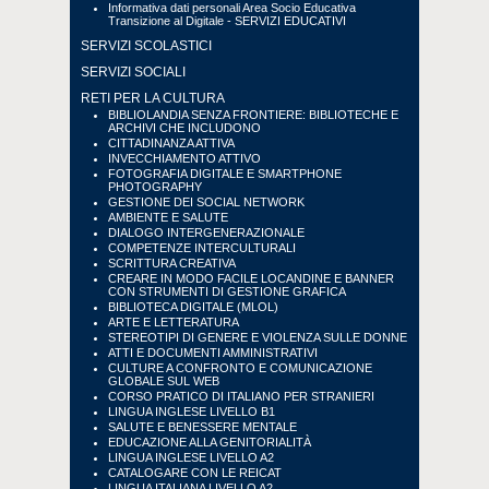
Informativa dati personali Area Socio Educativa
Transizione al Digitale - SERVIZI EDUCATIVI
SERVIZI SCOLASTICI
SERVIZI SOCIALI
RETI PER LA CULTURA
BIBLIOLANDIA SENZA FRONTIERE: BIBLIOTECHE E
ARCHIVI CHE INCLUDONO
CITTADINANZA ATTIVA
INVECCHIAMENTO ATTIVO
FOTOGRAFIA DIGITALE E SMARTPHONE
PHOTOGRAPHY
GESTIONE DEI SOCIAL NETWORK
AMBIENTE E SALUTE
DIALOGO INTERGENERAZIONALE
COMPETENZE INTERCULTURALI
SCRITTURA CREATIVA
CREARE IN MODO FACILE LOCANDINE E BANNER
CON STRUMENTI DI GESTIONE GRAFICA
BIBLIOTECA DIGITALE (MLOL)
ARTE E LETTERATURA
STEREOTIPI DI GENERE E VIOLENZA SULLE DONNE
ATTI E DOCUMENTI AMMINISTRATIVI
CULTURE A CONFRONTO E COMUNICAZIONE
GLOBALE SUL WEB
CORSO PRATICO DI ITALIANO PER STRANIERI
LINGUA INGLESE LIVELLO B1
SALUTE E BENESSERE MENTALE
EDUCAZIONE ALLA GENITORIALITÀ
LINGUA INGLESE LIVELLO A2
CATALOGARE CON LE REICAT
LINGUA ITALIANA LIVELLO A2