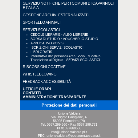
SERVIZIO NOTIFICHE PER I COMUNI DI CAPANNOLI
E PALAIA
GESTIONE ARCHIVI ESTERNALIZZATI
SPORTELLO ANIMALI
SERVIZI SCOLASTICI
CEDOLE LIBRARIE - ALBO LIBRERIE
BORSA DI STUDIO : VOUCHER IO STUDIO
APPLICATIVO eCIVIS
ISCRIZIONI SERVIZI SCOLASTICI
LIBRI GRATIS
Informativa dati personali Area Socio Educativa
Transizione al Digitale - SERVIZI SCOLASTICI
RISCOSSIONI COATTIVE
WHISTLEBLOWING
FEEDBACK ACCESSIBILITÀ
UFFICI E ORARI
CONTATTI
AMMINISTRAZIONE TRASPARENTE
Protezione dei dati personali
Unione Valdera
via Brigate Partigiane, 4
56025 Pontedera (PI)
Tel.
0587.299.560
- Fax
0587.299.771
PI 01897660500
info@unione.valdera.pi.it
PEC:
unionevaldera@postacert.toscana.it