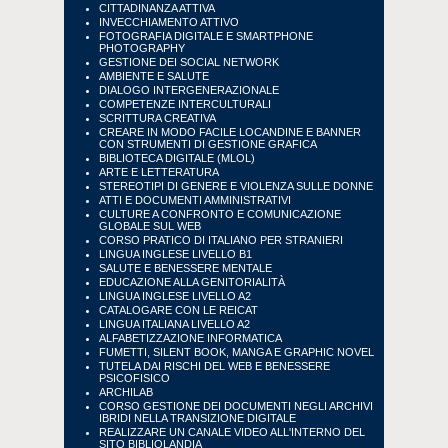
CITTADINANZA ATTIVA
INVECCHIAMENTO ATTIVO
FOTOGRAFIA DIGITALE E SMARTPHONE
PHOTOGRAPHY
GESTIONE DEI SOCIAL NETWORK
AMBIENTE E SALUTE
DIALOGO INTERGENERAZIONALE
COMPETENZE INTERCULTURALI
SCRITTURA CREATIVA
CREARE IN MODO FACILE LOCANDINE E BANNER
CON STRUMENTI DI GESTIONE GRAFICA
BIBLIOTECA DIGITALE (MLOL)
ARTE E LETTERATURA
STEREOTIPI DI GENERE E VIOLENZA SULLE DONNE
ATTI E DOCUMENTI AMMINISTRATIVI
CULTURE A CONFRONTO E COMUNICAZIONE
GLOBALE SUL WEB
CORSO PRATICO DI ITALIANO PER STRANIERI
LINGUA INGLESE LIVELLO B1
SALUTE E BENESSERE MENTALE
EDUCAZIONE ALLA GENITORIALITÀ
LINGUA INGLESE LIVELLO A2
CATALOGARE CON LE REICAT
LINGUA ITALIANA LIVELLO A2
ALFABETIZZAZIONE INFORMATICA
FUMETTI, SILENT BOOK, MANGA E GRAPHIC NOVEL
TUTELA DAI RISCHI DEL WEB E BENESSERE
PSICOFISICO
ARCHILAB
CORSO GESTIONE DEI DOCUMENTI NEGLI ARCHIVI
IBRIDI NELLA TRANSIZIONE DIGITALE
REALIZZARE UN CANALE VIDEO ALL'INTERNO DEL
SITO BIBLIOLANDIA