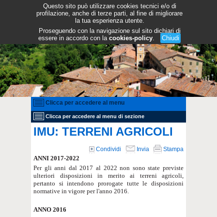
Questo sito può utilizzare cookies tecnici e/o di
profilazione, anche di terze parti, al fine di migliorare
la tua esperienza utente.
Proseguendo con la navigazione sul sito dichiari di
essere in accordo con la
cookies-policy
.
Chiudi
Clicca per accedere al menu
Clicca per accedere al menu di sezione
IMU: TERRENI AGRICOLI
Condividi
Invia
Stampa
ANNI 2017-2022
Per gli anni dal 2017 al 2022 non sono state previste
ulteriori disposizioni in merito ai terreni agricoli,
pertanto si intendono prorogate tutte le disposizioni
normative in vigore per l'anno 2016.
ANNO 2016