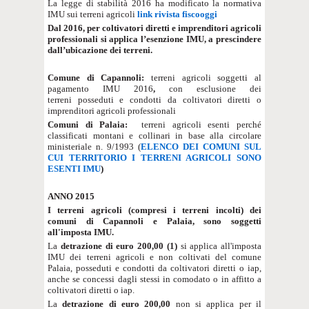
La legge di stabilità 2016 ha modificato la normativa
IMU sui terreni agricoli
link rivista fiscooggi
Dal 2016, per coltivatori diretti e imprenditori agricoli
professionali si applica l’esenzione IMU, a prescindere
dall’ubicazione dei terreni.
Comune di Capannoli:
terreni agricoli soggetti al
pagamento IMU 2016
,
con esclusione dei
terreni posseduti e condotti da coltivatori diretti o
imprenditori agricoli professionali
Comuni di Palaia:
terreni agricoli esenti perché
classificati montani e collinari in base alla circolare
ministeriale n. 9/1993 (
ELENCO DEI COMUNI SUL
CUI TERRITORIO I TERRENI AGRICOLI SONO
ESENTI IMU
)
ANNO 2015
I terreni agricoli (compresi i terreni incolti) dei
comuni di Capannoli e Palaia, sono soggetti
all'imposta IMU.
La
detrazione di euro 200,00 (1)
si applica all'imposta
IMU dei terreni agricoli e non coltivati del comune
Palaia, posseduti e condotti da coltivatori diretti o iap,
anche se concessi dagli stessi in comodato o in affitto a
coltivatori diretti o iap.
La
detrazione di euro 200,00
non si applica per il