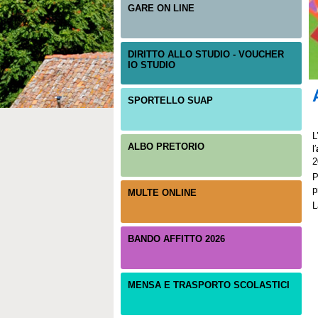
GARE ON LINE
DIRITTO ALLO STUDIO - VOUCHER
IO STUDIO
SPORTELLO SUAP
L
ALBO PRETORIO
l′
2
P
p
MULTE ONLINE
L
BANDO AFFITTO 2026
MENSA E TRASPORTO SCOLASTICI