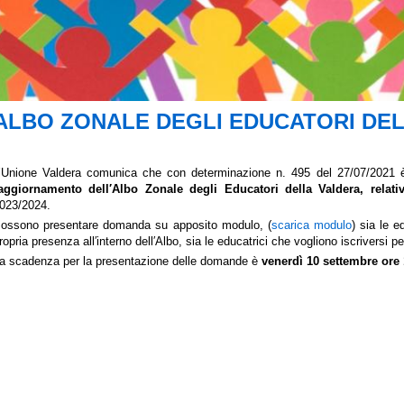
ALBO ZONALE DEGLI EDUCATORI DE
’Unione Valdera comunica che con determinazione n.
495
del 2
7/07/2021
è
aggiornamento dell′Albo Zonale degli Educatori della Valdera,
relati
023/2024.
ossono presentare domanda su apposito modulo, (
scarica modulo
) sia le e
ropria presenza all′interno dell′Albo, sia le educatrici che vogliono iscriversi pe
a scadenza per la presentazione delle domande è
venerdì
10 settembre ore 