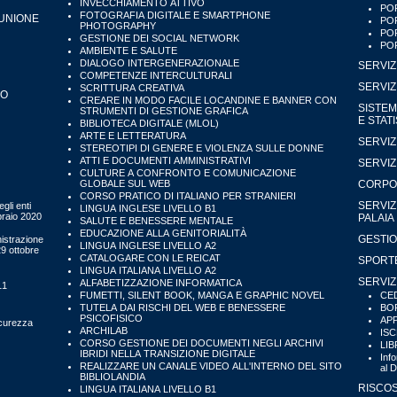
INVECCHIAMENTO ATTIVO
POR
FOTOGRAFIA DIGITALE E SMARTPHONE
'UNIONE
POR
PHOTOGRAPHY
POR
GESTIONE DEI SOCIAL NETWORK
POR
AMBIENTE E SALUTE
DIALOGO INTERGENERAZIONALE
SERVIZ
COMPETENZE INTERCULTURALI
SERVIZ
SCRITTURA CREATIVA
IO
CREARE IN MODO FACILE LOCANDINE E BANNER CON
SISTEM
STRUMENTI DI GESTIONE GRAFICA
E STAT
BIBLIOTECA DIGITALE (MLOL)
ARTE E LETTERATURA
SERVIZ
STEREOTIPI DI GENERE E VIOLENZA SULLE DONNE
ATTI E DOCUMENTI AMMINISTRATIVI
SERVIZ
CULTURE A CONFRONTO E COMUNICAZIONE
GLOBALE SUL WEB
CORPO 
CORSO PRATICO DI ITALIANO PER STRANIERI
SERVIZ
gli enti
LINGUA INGLESE LIVELLO B1
bbraio 2020
PALAIA
SALUTE E BENESSERE MENTALE
EDUCAZIONE ALLA GENITORIALITÀ
GESTIO
istrazione
LINGUA INGLESE LIVELLO A2
29 ottobre
CATALOGARE CON LE REICAT
SPORTE
LINGUA ITALIANA LIVELLO A2
SERVIZ
ALFABETIZZAZIONE INFORMATICA
11
FUMETTI, SILENT BOOK, MANGA E GRAPHIC NOVEL
CED
TUTELA DAI RISCHI DEL WEB E BENESSERE
BOR
PSICOFISICO
APP
icurezza
ARCHILAB
ISC
CORSO GESTIONE DEI DOCUMENTI NEGLI ARCHIVI
LIB
IBRIDI NELLA TRANSIZIONE DIGITALE
Inf
REALIZZARE UN CANALE VIDEO ALL'INTERNO DEL SITO
al 
BIBLIOLANDIA
RISCOS
LINGUA ITALIANA LIVELLO B1