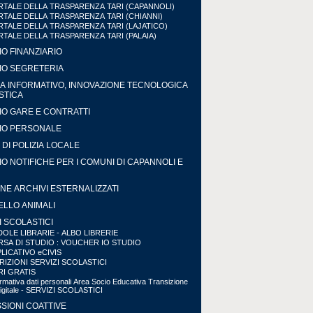
TALE DELLA TRASPARENZA TARI (CAPANNOLI)
TALE DELLA TRASPARENZA TARI (CHIANNI)
TALE DELLA TRASPARENZA TARI (LAJATICO)
TALE DELLA TRASPARENZA TARI (PALAIA)
IO FINANZIARIO
IO SEGRETERIA
A INFORMATIVO, INNOVAZIONE TECNOLOGICA
ISTICA
IO GARE E CONTRATTI
IO PERSONALE
DI POLIZIA LOCALE
IO NOTIFICHE PER I COMUNI DI CAPANNOLI E
NE ARCHIVI ESTERNALIZZATI
LLO ANIMALI
I SCOLASTICI
OLE LIBRARIE - ALBO LIBRERIE
SA DI STUDIO : VOUCHER IO STUDIO
LICATIVO eCIVIS
RIZIONI SERVIZI SCOLASTICI
RI GRATIS
ormativa dati personali Area Socio Educativa Transizione
Digitale - SERVIZI SCOLASTICI
SIONI COATTIVE