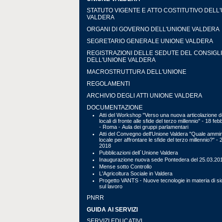
STATUTO VIGENTE E ATTO COSTITUTIVO DELL
VALDERA
ORGANI DI GOVERNO DELL'UNIONE VALDERA
SEGRETARIO GENERALE UNIONE VALDERA
REGISTRAZIONI DELLE SEDUTE DEL CONSIGL
DELL'UNIONE VALDERA
MACROSTRUTTURA DELL'UNIONE
REGOLAMENTI
ARCHIVIO DEGLI ATTI UNIONE VALDERA
DOCUMENTAZIONE
Atti del Workshop "Verso una nuova articolazione de
locali di fronte alle sfide del terzo millennio" - 18 fe
- Roma - Aula dei gruppi parlamentari
Atti del Convegno dell'Unione Valdera "Quale ammin
locale per affrontare le sfide del terzo millennio?" - 
2018
Pubblicazioni dell´Unione Valdera
Inaugurazione nuova sede Pontedera del 25.03.20
Mense sotto Controllo
L'Agricoltura Sociale in Valdera
Progetto VANTS - Nuove tecnologie in materia di s
sul lavoro
PNRR
GUIDA AI SERVIZI
SERVIZI EDUCATIVI