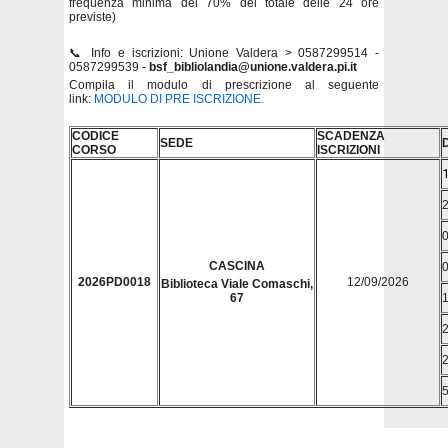
frequenza minima del 70% del totale delle 24 ore
previste)
📞 Info e iscrizioni: Unione Valdera > 0587299514 -
0587299539 -
bsf_bibliolandia@unione.valdera.pi.it
Compila il modulo di prescrizione al seguente
link:
MODULO DI PRE ISCRIZIONE.
CODICE
SCADENZA
SEDE
CORSO
ISCRIZIONI
CASCINA
2026PD0018
12/09/2026
Biblioteca Viale Comaschi,
67
5