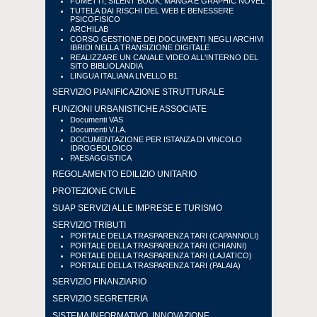
FUMETTI, SILENT BOOK, MANGA E GRAPHIC NOVEL
TUTELA DAI RISCHI DEL WEB E BENESSERE
PSICOFISICO
ARCHILAB
CORSO GESTIONE DEI DOCUMENTI NEGLI ARCHIVI
IBRIDI NELLA TRANSIZIONE DIGITALE
REALIZZARE UN CANALE VIDEO ALL'INTERNO DEL
SITO BIBLIOLANDIA
LINGUA ITALIANA LIVELLO B1
SERVIZIO PIANIFICAZIONE STRUTTURALE
FUNZIONI URBANISTICHE ASSOCIATE
Documenti VAS
Documenti V.I.A.
DOCUMENTAZIONE PER ISTANZA DI VINCOLO
IDROGEOLOICO
PAESAGGISTICA
REGOLAMENTO EDILIZIO UNITARIO
PROTEZIONE CIVILE
SUAP SERVIZI ALLE IMPRESE E TURISMO
SERVIZIO TRIBUTI
PORTALE DELLA TRASPARENZA TARI (CAPANNOLI)
PORTALE DELLA TRASPARENZA TARI (CHIANNI)
PORTALE DELLA TRASPARENZA TARI (LAJATICO)
PORTALE DELLA TRASPARENZA TARI (PALAIA)
SERVIZIO FINANZIARIO
SERVIZIO SEGRETERIA
SISTEMA INFORMATIVO, INNOVAZIONE