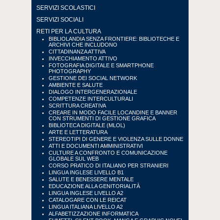
SERVIZI SCOLASTICI
SERVIZI SOCIALI
RETI PER LA CULTURA
BIBLIOLANDIA SENZA FRONTIERE: BIBLIOTECHE E
ARCHIVI CHE INCLUDONO
CITTADINANZA ATTIVA
INVECCHIAMENTO ATTIVO
FOTOGRAFIA DIGITALE E SMARTPHONE
PHOTOGRAPHY
GESTIONE DEI SOCIAL NETWORK
AMBIENTE E SALUTE
DIALOGO INTERGENERAZIONALE
COMPETENZE INTERCULTURALI
SCRITTURA CREATIVA
CREARE IN MODO FACILE LOCANDINE E BANNER
CON STRUMENTI DI GESTIONE GRAFICA
BIBLIOTECA DIGITALE (MLOL)
ARTE E LETTERATURA
STEREOTIPI DI GENERE E VIOLENZA SULLE DONNE
ATTI E DOCUMENTI AMMINISTRATIVI
CULTURE A CONFRONTO E COMUNICAZIONE
GLOBALE SUL WEB
CORSO PRATICO DI ITALIANO PER STRANIERI
LINGUA INGLESE LIVELLO B1
SALUTE E BENESSERE MENTALE
EDUCAZIONE ALLA GENITORIALITÀ
LINGUA INGLESE LIVELLO A2
CATALOGARE CON LE REICAT
LINGUA ITALIANA LIVELLO A2
ALFABETIZZAZIONE INFORMATICA