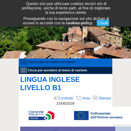
Questo sito può utilizzare cookies tecnici e/o di
profilazione, anche di terze parti, al fine di migliorare
la tua esperienza utente.
Proseguendo con la navigazione sul sito dichiari di
essere in accordo con la
cookies-policy
.
Chiudi
Clicca per accedere al menu
Clicca per accedere al menu di sezione
LINGUA INGLESE
LIVELLO B1
Condividi
Invia
Stampa
15/06/2026