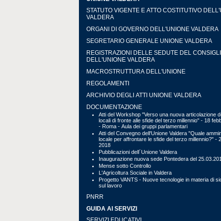
STATUTO VIGENTE E ATTO COSTITUTIVO DELL
VALDERA
ORGANI DI GOVERNO DELL'UNIONE VALDERA
SEGRETARIO GENERALE UNIONE VALDERA
REGISTRAZIONI DELLE SEDUTE DEL CONSIGL
DELL'UNIONE VALDERA
MACROSTRUTTURA DELL'UNIONE
REGOLAMENTI
ARCHIVIO DEGLI ATTI UNIONE VALDERA
DOCUMENTAZIONE
Atti del Workshop "Verso una nuova articolazione de
locali di fronte alle sfide del terzo millennio" - 18 fe
- Roma - Aula dei gruppi parlamentari
Atti del Convegno dell'Unione Valdera "Quale ammin
locale per affrontare le sfide del terzo millennio?" - 
2018
Pubblicazioni dell´Unione Valdera
Inaugurazione nuova sede Pontedera del 25.03.20
Mense sotto Controllo
L'Agricoltura Sociale in Valdera
Progetto VANTS - Nuove tecnologie in materia di s
sul lavoro
PNRR
GUIDA AI SERVIZI
SERVIZI EDUCATIVI