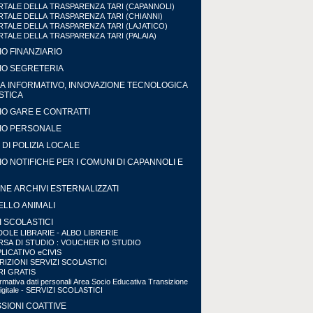
TALE DELLA TRASPARENZA TARI (CAPANNOLI)
TALE DELLA TRASPARENZA TARI (CHIANNI)
TALE DELLA TRASPARENZA TARI (LAJATICO)
TALE DELLA TRASPARENZA TARI (PALAIA)
IO FINANZIARIO
IO SEGRETERIA
A INFORMATIVO, INNOVAZIONE TECNOLOGICA
ISTICA
IO GARE E CONTRATTI
IO PERSONALE
DI POLIZIA LOCALE
IO NOTIFICHE PER I COMUNI DI CAPANNOLI E
NE ARCHIVI ESTERNALIZZATI
LLO ANIMALI
I SCOLASTICI
OLE LIBRARIE - ALBO LIBRERIE
SA DI STUDIO : VOUCHER IO STUDIO
LICATIVO eCIVIS
RIZIONI SERVIZI SCOLASTICI
RI GRATIS
ormativa dati personali Area Socio Educativa Transizione
Digitale - SERVIZI SCOLASTICI
SIONI COATTIVE