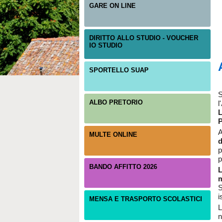
GARE ON LINE
DIRITTO ALLO STUDIO - VOUCHER
IO STUDIO
SPORTELLO SUAP
S
ALBO PRETORIO
l'
A
MULTE ONLINE
d
p
p
BANDO AFFITTO 2026
L
m
S
i
MENSA E TRASPORTO SCOLASTICI
L
n