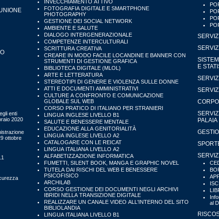
INVECCHIAMENTO ATTIVO
POR
FOTOGRAFIA DIGITALE E SMARTPHONE
'UNIONE
POR
PHOTOGRAPHY
POR
GESTIONE DEI SOCIAL NETWORK
POR
AMBIENTE E SALUTE
DIALOGO INTERGENERAZIONALE
SERVIZ
COMPETENZE INTERCULTURALI
SERVIZ
SCRITTURA CREATIVA
IO
CREARE IN MODO FACILE LOCANDINE E BANNER CON
SISTEM
STRUMENTI DI GESTIONE GRAFICA
E STAT
BIBLIOTECA DIGITALE (MLOL)
ARTE E LETTERATURA
SERVIZ
STEREOTIPI DI GENERE E VIOLENZA SULLE DONNE
ATTI E DOCUMENTI AMMINISTRATIVI
SERVIZ
CULTURE A CONFRONTO E COMUNICAZIONE
GLOBALE SUL WEB
CORPO 
CORSO PRATICO DI ITALIANO PER STRANIERI
SERVIZ
gli enti
LINGUA INGLESE LIVELLO B1
bbraio 2020
PALAIA
SALUTE E BENESSERE MENTALE
EDUCAZIONE ALLA GENITORIALITÀ
GESTIO
istrazione
LINGUA INGLESE LIVELLO A2
29 ottobre
CATALOGARE CON LE REICAT
SPORTE
LINGUA ITALIANA LIVELLO A2
SERVIZ
ALFABETIZZAZIONE INFORMATICA
11
FUMETTI, SILENT BOOK, MANGA E GRAPHIC NOVEL
CED
TUTELA DAI RISCHI DEL WEB E BENESSERE
BOR
PSICOFISICO
APP
icurezza
ARCHILAB
ISC
CORSO GESTIONE DEI DOCUMENTI NEGLI ARCHIVI
LIB
IBRIDI NELLA TRANSIZIONE DIGITALE
Inf
REALIZZARE UN CANALE VIDEO ALL'INTERNO DEL SITO
al 
BIBLIOLANDIA
RISCOS
LINGUA ITALIANA LIVELLO B1