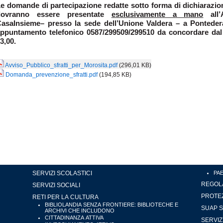
e domande di partecipazione redatte sotto forma di dichiarazion
dovranno essere presentate
esclusivamente a mano
all’
asaInsieme– presso la sede dell’Unione Valdera – a Pontedera
ppuntamento telefonico 0587/299509/299510 da concordare dal l
3,00.
Avviso_Pubblico_sfratti_per_Morosita.pdf
(296,01 KB)
Domanda_prevenzione_sfratti.pdf
(194,85 KB)
SERVIZI SCOLASTICI
PA
REGOLA
SERVIZI SOCIALI
PROTEZ
RETI PER LA CULTURA
BIBLIOLANDIA SENZA FRONTIERE: BIBLIOTECHE E
SUAP S
ARCHIVI CHE INCLUDONO
CITTADINANZA ATTIVA
SERVIZ