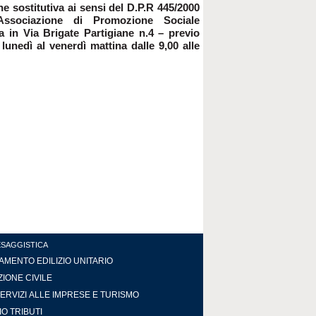
e sostitutiva ai sensi del D.P.R 445/2000
Associazione di Promozione Sociale
 in Via Brigate Partigiane n.4 – previo
unedì al venerdì mattina dalle 9,00 alle
ESAGGISTICA
MENTO EDILIZIO UNITARIO
IONE CIVILE
ERVIZI ALLE IMPRESE E TURISMO
IO TRIBUTI