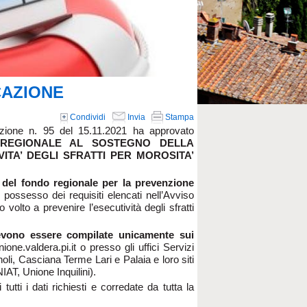
CAZIONE
Condividi
Invia
Stampa
azione n. 95 del 15.11.2021 ha approvato
 REGIONALE AL SOSTEGNO DELLA
ITA’ DEGLI SFRATTI PER MOROSITA’
el fondo regionale per la prevenzione
n possesso dei requisiti elencati nell’Avviso
olto a prevenire l’esecutività degli sfratti
evono essere compilate unicamente sui
ione.valdera.pi.it o presso gli uffici Servizi
li, Casciana Terme Lari e Palaia e loro siti
IAT, Unione Inquilini).
ti i dati richiesti e corredate da tutta la