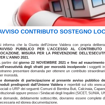
AVVISO CONTRIBUTO SOSTEGNO LO
i informa che la Giunta dell’Unione Valdera con propria deliber
AVVISO PUBBLICO PER L’ACCESSO AL CONTRIBUTO
LOCAZIONE. MISURA PER LA PREVENZIONE DELL’ESECUTIV
PER L’ANNO 2021.
 partire dal
giorno 22 NOVEMBRE 2021 e fino ad esaurimento d
ell’esecutività degli sfratti per morosità incolpevole
i soggetti i
otranno presentare domanda per ottenere un contributo straordinario v
er morosità.
e domande di partecipazione al presente avviso pubblico d
oduli
predisposti dall’Unione Valdera
e reperibili sul sito www.un
ociali o URP dei seguenti Comuni di Bientina Buti, Calcinaia, Capanno
stituzionali oppure presso i Sindacati degli Inquilini (SICET, SUNIA, UN
e domande, debitamente sottoscritte, dovranno essere complete di tut
ecessaria ed idonea documentazione.