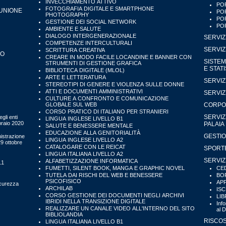
INVECCHIAMENTO ATTIVO
POR
FOTOGRAFIA DIGITALE E SMARTPHONE
'UNIONE
POR
PHOTOGRAPHY
POR
GESTIONE DEI SOCIAL NETWORK
POR
AMBIENTE E SALUTE
DIALOGO INTERGENERAZIONALE
SERVIZ
COMPETENZE INTERCULTURALI
SERVIZ
SCRITTURA CREATIVA
IO
CREARE IN MODO FACILE LOCANDINE E BANNER CON
SISTEM
STRUMENTI DI GESTIONE GRAFICA
E STAT
BIBLIOTECA DIGITALE (MLOL)
ARTE E LETTERATURA
SERVIZ
STEREOTIPI DI GENERE E VIOLENZA SULLE DONNE
ATTI E DOCUMENTI AMMINISTRATIVI
SERVIZ
CULTURE A CONFRONTO E COMUNICAZIONE
GLOBALE SUL WEB
CORPO 
CORSO PRATICO DI ITALIANO PER STRANIERI
SERVIZ
gli enti
LINGUA INGLESE LIVELLO B1
bbraio 2020
PALAIA
SALUTE E BENESSERE MENTALE
EDUCAZIONE ALLA GENITORIALITÀ
GESTIO
istrazione
LINGUA INGLESE LIVELLO A2
29 ottobre
CATALOGARE CON LE REICAT
SPORTE
LINGUA ITALIANA LIVELLO A2
SERVIZ
ALFABETIZZAZIONE INFORMATICA
11
FUMETTI, SILENT BOOK, MANGA E GRAPHIC NOVEL
CED
TUTELA DAI RISCHI DEL WEB E BENESSERE
BOR
PSICOFISICO
APP
icurezza
ARCHILAB
ISC
CORSO GESTIONE DEI DOCUMENTI NEGLI ARCHIVI
LIB
IBRIDI NELLA TRANSIZIONE DIGITALE
Inf
REALIZZARE UN CANALE VIDEO ALL'INTERNO DEL SITO
al 
BIBLIOLANDIA
RISCOS
LINGUA ITALIANA LIVELLO B1