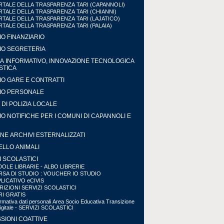
TALE DELLA TRASPARENZA TARI (CAPANNOLI)
TALE DELLA TRASPARENZA TARI (CHIANNI)
TALE DELLA TRASPARENZA TARI (LAJATICO)
TALE DELLA TRASPARENZA TARI (PALAIA)
IO FINANZIARIO
IO SEGRETERIA
A INFORMATIVO, INNOVAZIONE TECNOLOGICA
ISTICA
IO GARE E CONTRATTI
IO PERSONALE
DI POLIZIA LOCALE
IO NOTIFICHE PER I COMUNI DI CAPANNOLI E
NE ARCHIVI ESTERNALIZZATI
LLO ANIMALI
I SCOLASTICI
OLE LIBRARIE - ALBO LIBRERIE
SA DI STUDIO : VOUCHER IO STUDIO
LICATIVO eCIVIS
RIZIONI SERVIZI SCOLASTICI
RI GRATIS
ormativa dati personali Area Socio Educativa Transizione
Digitale - SERVIZI SCOLASTICI
SIONI COATTIVE