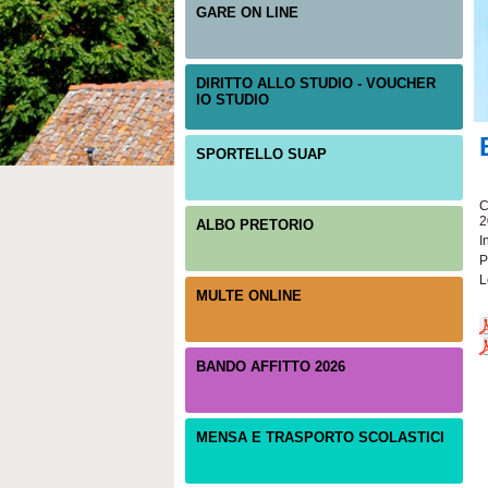
GARE ON LINE
DIRITTO ALLO STUDIO - VOUCHER
IO STUDIO
SPORTELLO SUAP
C
2
ALBO PRETORIO
I
P
L
MULTE ONLINE
BANDO AFFITTO 2026
MENSA E TRASPORTO SCOLASTICI