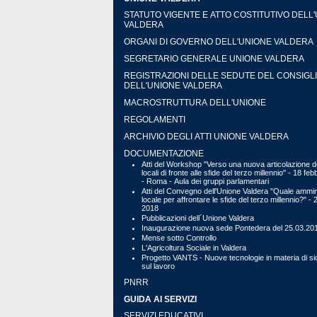
STATUTO VIGENTE E ATTO COSTITUTIVO DELL
VALDERA
ORGANI DI GOVERNO DELL'UNIONE VALDERA
SEGRETARIO GENERALE UNIONE VALDERA
REGISTRAZIONI DELLE SEDUTE DEL CONSIGL
DELL'UNIONE VALDERA
MACROSTRUTTURA DELL'UNIONE
REGOLAMENTI
ARCHIVIO DEGLI ATTI UNIONE VALDERA
DOCUMENTAZIONE
Atti del Workshop "Verso una nuova articolazione de
locali di fronte alle sfide del terzo millennio" - 18 fe
- Roma - Aula dei gruppi parlamentari
Atti del Convegno dell'Unione Valdera "Quale ammin
locale per affrontare le sfide del terzo millennio?" - 
2018
Pubblicazioni dell´Unione Valdera
Inaugurazione nuova sede Pontedera del 25.03.20
Mense sotto Controllo
L'Agricoltura Sociale in Valdera
Progetto VANTS - Nuove tecnologie in materia di s
sul lavoro
PNRR
GUIDA AI SERVIZI
SERVIZI EDUCATIVI