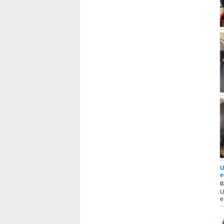
U
e
0
U
e