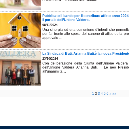
ANNO 2024. I comuni dell’Unione ...
Pubblicato il bando per il contributo affitto anno 20
il portale dell’Unione Valdera.
08/11/2024
Una sinergia ed una comunione d’intenti che permetterà
per far fronte alle spese del canone di affitto della 
approvato ...
La Sindaca di Buti, Arianna Buti,è la nuova President
23/10/2024
Con deliberazione della Giunta dell'Unione Valdera 
dell'Unione Valdera Arianna Buti. Le neo Preside
all’unanimità ...
1
2
3
4
5
6
»
»»