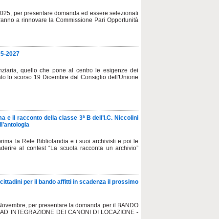
025, per presentare domanda ed essere selezionati
ndranno a rinnovare la Commissione Pari Opportunità
025-2027
ziaria, quello che pone al centro le esigenze dei
vato lo scorso 19 Dicembre dal Consiglio dell'Unione
 e il racconto della classe 3ª B dell’I.C. Niccolini
l’antologia
ma la Rete Bibliolandia e i suoi archivisti e poi le
aderire al contest “La scuola racconta un archivio”
 cittadini per il bando affitti in scadenza il prossimo
4 Novembre, per presentare la domanda per il BANDO
AD INTEGRAZIONE DEI CANONI DI LOCAZIONE -