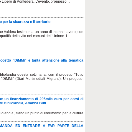
o Libero di Pontedera. L’evento, promosso ...
per la sicurezza e il territorio
ione Valdera testimonia un anno di intenso lavoro, con
ualità della vita nei comuni dell’Unione. I ...
rogetto “DiMMi” e tanta attenzione alla tematica
iolandia questa settimana, con il progetto "Tutto
"DiMMi" (Diari Multimediali Migranti). Un progetto,
iene un finanziamento di 295mila euro per corsi di
e Bibliolandia, Arianna Buti
iolandia, siano un punto di riferimento per la cultura
MANDA ED ENTRARE A FAR PARTE DELLA