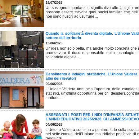
18/07/2025
Un sostegno importante e significativo alle famiglie a
possono essere stavolta quei nuclei familiari che nell’
non sono riusciti ad usufruire ...
Quando la solidarietà diventa digitale. L'Unione Val
settore del territorio
13/06/2025
Un'idea non solo bella, ma anche molto concreta che i
promuovere il riuso responsabile delle tecnologie. L
solidarietà digitale ...
Censimento e indagini statistiche. L’Unione Valdera 
albo dei rilevatori
09/06/2025
L'Unione Valdera annuncia l'apertura delle candidatur
statistici, un'ottima opportunità per chi desidera contrib
territorio. ...
ASSEGNATI I POSTI PER I NIDI D’INFANZIA SITU
L’ANNO EDUCATIVO 2025/2026. GLI AMMESSI DEV
04/06/2025
L’Unione Valdera continua a puntare forte sulla scuola e
nei sette comuni dell’Unione e suddivise per fasce di et
raggiunte ...