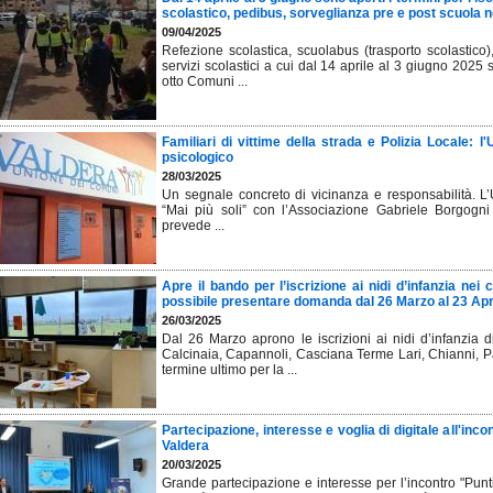
scolastico, pedibus, sorveglianza pre e post scuola 
09/04/2025
Refezione scolastica, scuolabus (trasporto scolastico)
servizi scolastici a cui dal 14 aprile al 3 giugno 2025 si
otto Comuni ...
Familiari di vittime della strada e Polizia Locale: l
psicologico
28/03/2025
Un segnale concreto di vicinanza e responsabilità. L’U
“Mai più soli” con l’Associazione Gabriele Borgog
prevede ...
Apre il bando per l’iscrizione ai nidi d’infanzia ne
possibile presentare domanda dal 26 Marzo al 23 Apr
26/03/2025
Dal 26 Marzo aprono le iscrizioni ai nidi d’infanzia di
Calcinaia, Capannoli, Casciana Terme Lari, Chianni, Pa
termine ultimo per la ...
Partecipazione, interesse e voglia di digitale all'inc
Valdera
20/03/2025
Grande partecipazione e interesse per l’incontro "Punti 