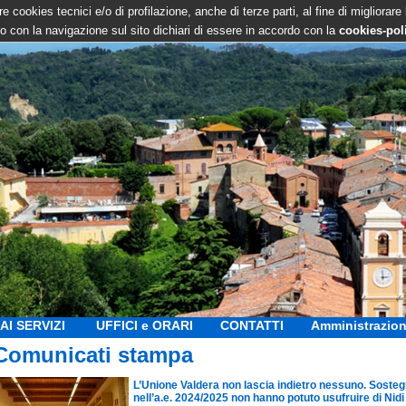
e cookies tecnici e/o di profilazione, anche di terze parti, al fine di migliorare
 con la navigazione sul sito dichiari di essere in accordo con la
cookies-pol
AI SERVIZI
UFFICI e ORARI
CONTATTI
Amministrazion
Comunicati stampa
L’Unione Valdera non lascia indietro nessuno. Sosteg
nell’a.e. 2024/2025 non hanno potuto usufruire di Nidi