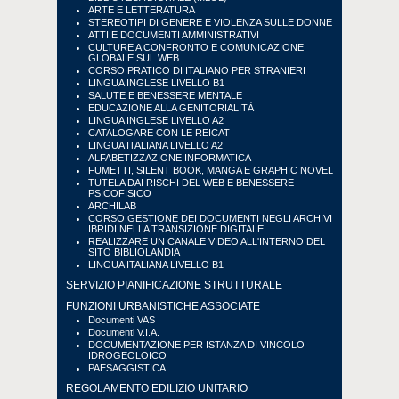
ARTE E LETTERATURA
STEREOTIPI DI GENERE E VIOLENZA SULLE DONNE
ATTI E DOCUMENTI AMMINISTRATIVI
CULTURE A CONFRONTO E COMUNICAZIONE
GLOBALE SUL WEB
CORSO PRATICO DI ITALIANO PER STRANIERI
LINGUA INGLESE LIVELLO B1
SALUTE E BENESSERE MENTALE
EDUCAZIONE ALLA GENITORIALITÀ
LINGUA INGLESE LIVELLO A2
CATALOGARE CON LE REICAT
LINGUA ITALIANA LIVELLO A2
ALFABETIZZAZIONE INFORMATICA
FUMETTI, SILENT BOOK, MANGA E GRAPHIC NOVEL
TUTELA DAI RISCHI DEL WEB E BENESSERE
PSICOFISICO
ARCHILAB
CORSO GESTIONE DEI DOCUMENTI NEGLI ARCHIVI
IBRIDI NELLA TRANSIZIONE DIGITALE
REALIZZARE UN CANALE VIDEO ALL'INTERNO DEL
SITO BIBLIOLANDIA
LINGUA ITALIANA LIVELLO B1
SERVIZIO PIANIFICAZIONE STRUTTURALE
FUNZIONI URBANISTICHE ASSOCIATE
Documenti VAS
Documenti V.I.A.
DOCUMENTAZIONE PER ISTANZA DI VINCOLO
IDROGEOLOICO
PAESAGGISTICA
REGOLAMENTO EDILIZIO UNITARIO