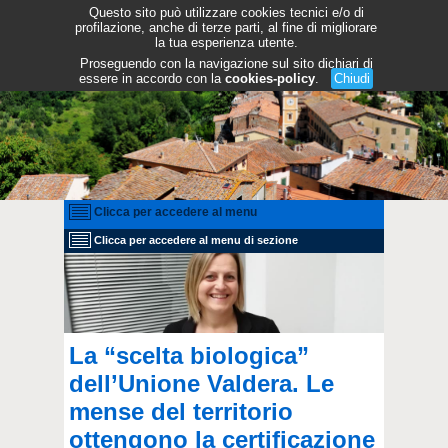
Questo sito può utilizzare cookies tecnici e/o di
profilazione, anche di terze parti, al fine di migliorare
la tua esperienza utente.
Proseguendo con la navigazione sul sito dichiari di
essere in accordo con la
cookies-policy
.
Chiudi
Clicca per accedere al menu
Clicca per accedere al menu di sezione
La “scelta biologica”
dell’Unione Valdera. Le
mense del territorio
ottengono la certificazione