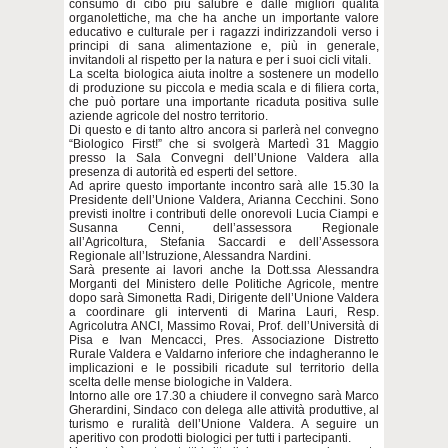
consumo di cibo più salubre e dalle migliori qualità
organolettiche, ma che ha anche un importante valore
educativo e culturale per i ragazzi indirizzandoli verso i
principi di sana alimentazione e, più in generale,
invitandoli al rispetto per la natura e per i suoi cicli vitali.
La scelta biologica aiuta inoltre a sostenere un modello
di produzione su piccola e media scala e di filiera corta,
che può portare una importante ricaduta positiva sulle
aziende agricole del nostro territorio.
Di questo e di tanto altro ancora si parlerà nel convegno
“Biologico First!” che si svolgerà Martedì 31 Maggio
presso la Sala Convegni dell’Unione Valdera alla
presenza di autorità ed esperti del settore.
Ad aprire questo importante incontro sarà alle 15.30 la
Presidente dell’Unione Valdera, Arianna Cecchini. Sono
previsti inoltre i contributi delle onorevoli Lucia Ciampi e
Susanna Cenni, dell’assessora Regionale
all’Agricoltura, Stefania Saccardi e dell’Assessora
Regionale all’Istruzione, Alessandra Nardini.
Sarà presente ai lavori anche la Dott.ssa Alessandra
Morganti del Ministero delle Politiche Agricole, mentre
dopo sarà Simonetta Radi, Dirigente dell’Unione Valdera
a coordinare gli interventi di Marina Lauri, Resp.
Agricolutra ANCI, Massimo Rovai, Prof. dell’Università di
Pisa e Ivan Mencacci, Pres. Associazione Distretto
Rurale Valdera e Valdarno inferiore che indagheranno le
implicazioni e le possibili ricadute sul territorio della
scelta delle mense biologiche in Valdera.
Intorno alle ore 17.30 a chiudere il convegno sarà Marco
Gherardini, Sindaco con delega alle attività produttive, al
turismo e ruralità dell’Unione Valdera. A seguire un
aperitivo con prodotti biologici per tutti i partecipanti.