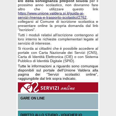
e/o della sorveglianza pre/post scuola
per il
prossimo anno scolastico, non dovranno fare
altro che utilizzare questo link
https://www.unione.valdera.pi.it/guida-ai-
servizi-/mensa-e-trasporto-scolastici/2762
,
collegarsi al Comune di iscrizione scolastica e
presentare online la propria domanda dal link
“Iscrizioni”.
Tutti i moduli relativi all’iscrizione contengono al
loro interno le richieste complementari legate al
servizio di interesse.
Si ricorda ai cittadini che è possibile accedere al
portale con Carta Nazionale dei Servizi (CNS),
Carta di Identità Elettronica (CIE) o con Sistema
Pubblico di Identità Digitale (SPID).
Tutte le informazioni a riguardo
sono
comunque
disponibili
sul portale dell’Unione Valdera
alla
pagina dei “
Servizi scolastici online”,
raggiungibile dal link sopra indicato.
GARE ON LINE
DIRITTO ALLO STUDIO - VOUCHER IO