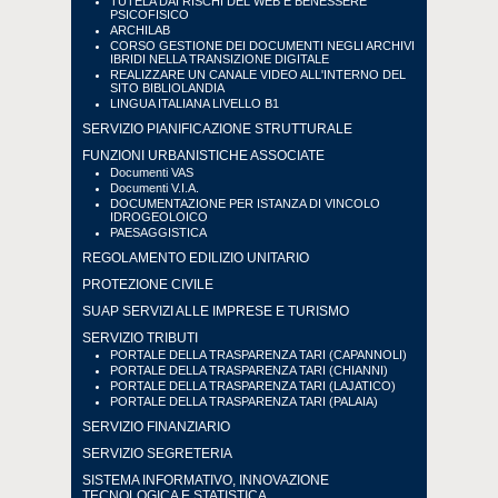
TUTELA DAI RISCHI DEL WEB E BENESSERE
PSICOFISICO
ARCHILAB
CORSO GESTIONE DEI DOCUMENTI NEGLI ARCHIVI
IBRIDI NELLA TRANSIZIONE DIGITALE
REALIZZARE UN CANALE VIDEO ALL'INTERNO DEL
SITO BIBLIOLANDIA
LINGUA ITALIANA LIVELLO B1
SERVIZIO PIANIFICAZIONE STRUTTURALE
FUNZIONI URBANISTICHE ASSOCIATE
Documenti VAS
Documenti V.I.A.
DOCUMENTAZIONE PER ISTANZA DI VINCOLO
IDROGEOLOICO
PAESAGGISTICA
REGOLAMENTO EDILIZIO UNITARIO
PROTEZIONE CIVILE
SUAP SERVIZI ALLE IMPRESE E TURISMO
SERVIZIO TRIBUTI
PORTALE DELLA TRASPARENZA TARI (CAPANNOLI)
PORTALE DELLA TRASPARENZA TARI (CHIANNI)
PORTALE DELLA TRASPARENZA TARI (LAJATICO)
PORTALE DELLA TRASPARENZA TARI (PALAIA)
SERVIZIO FINANZIARIO
SERVIZIO SEGRETERIA
SISTEMA INFORMATIVO, INNOVAZIONE
TECNOLOGICA E STATISTICA