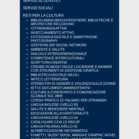
SERVIZI SCOLASTICI
SERVIZI SOCIALI
RETI PER LA CULTURA
BIBLIOLANDIA SENZA FRONTIERE: BIBLIOTECHE E
ARCHIVI CHE INCLUDONO
CITTADINANZA ATTIVA
INVECCHIAMENTO ATTIVO
FOTOGRAFIA DIGITALE E SMARTPHONE
PHOTOGRAPHY
GESTIONE DEI SOCIAL NETWORK
AMBIENTE E SALUTE
DIALOGO INTERGENERAZIONALE
COMPETENZE INTERCULTURALI
SCRITTURA CREATIVA
CREARE IN MODO FACILE LOCANDINE E BANNER
CON STRUMENTI DI GESTIONE GRAFICA
BIBLIOTECA DIGITALE (MLOL)
ARTE E LETTERATURA
STEREOTIPI DI GENERE E VIOLENZA SULLE DONNE
ATTI E DOCUMENTI AMMINISTRATIVI
CULTURE A CONFRONTO E COMUNICAZIONE
GLOBALE SUL WEB
CORSO PRATICO DI ITALIANO PER STRANIERI
LINGUA INGLESE LIVELLO B1
SALUTE E BENESSERE MENTALE
EDUCAZIONE ALLA GENITORIALITÀ
LINGUA INGLESE LIVELLO A2
CATALOGARE CON LE REICAT
LINGUA ITALIANA LIVELLO A2
ALFABETIZZAZIONE INFORMATICA
FUMETTI, SILENT BOOK, MANGA E GRAPHIC NOVEL