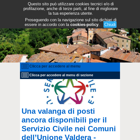
Questo sito può utilizzare cookies tecnici e/o di
profilazione, anche di terze parti, al fine di migliorare
la tua esperienza utente.
Proseguendo con la navigazione sul sito dichiari di
essere in accordo con la
cookies-policy
.
Chiudi
Clicca per accedere al menu
Clicca per accedere al menu di sezione
Una valanga di posti
ancora disponibili per il
Servizio Civile nei Comuni
dell’Unione Valdera -