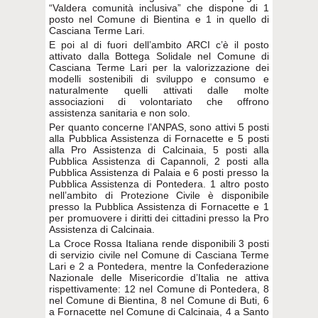
“Valdera comunità inclusiva” che dispone di 1
posto nel Comune di Bientina e 1 in quello di
Casciana Terme Lari.
E poi al di fuori dell’ambito ARCI c’è il posto
attivato dalla Bottega Solidale nel Comune di
Casciana Terme Lari per la valorizzazione dei
modelli sostenibili di sviluppo e consumo e
naturalmente quelli attivati dalle molte
associazioni di volontariato che offrono
assistenza sanitaria e non solo.
Per quanto concerne l’ANPAS, sono attivi 5 posti
alla Pubblica Assistenza di Fornacette e 5 posti
alla Pro Assistenza di Calcinaia, 5 posti alla
Pubblica Assistenza di Capannoli, 2 posti alla
Pubblica Assistenza di Palaia e 6 posti presso la
Pubblica Assistenza di Pontedera. 1 altro posto
nell’ambito di Protezione Civile è disponibile
presso la Pubblica Assistenza di Fornacette e 1
per promuovere i diritti dei cittadini presso la Pro
Assistenza di Calcinaia.
La Croce Rossa Italiana rende disponibili 3 posti
di servizio civile nel Comune di Casciana Terme
Lari e 2 a Pontedera, mentre la Confederazione
Nazionale delle Misericordie d’Italia ne attiva
rispettivamente: 12 nel Comune di Pontedera, 8
nel Comune di Bientina, 8 nel Comune di Buti, 6
a Fornacette nel Comune di Calcinaia, 4 a Santo