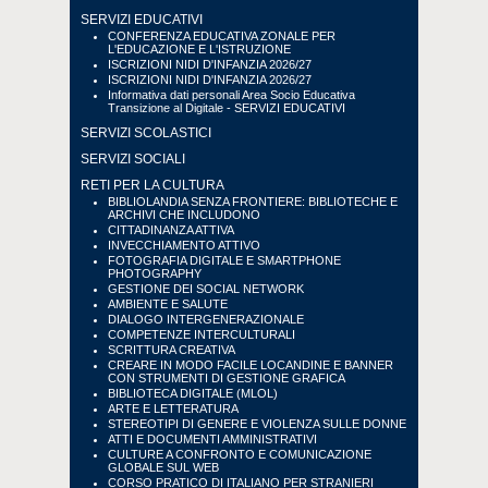
SERVIZI EDUCATIVI
CONFERENZA EDUCATIVA ZONALE PER
L'EDUCAZIONE E L'ISTRUZIONE
ISCRIZIONI NIDI D'INFANZIA 2026/27
ISCRIZIONI NIDI D'INFANZIA 2026/27
Informativa dati personali Area Socio Educativa
Transizione al Digitale - SERVIZI EDUCATIVI
SERVIZI SCOLASTICI
SERVIZI SOCIALI
RETI PER LA CULTURA
BIBLIOLANDIA SENZA FRONTIERE: BIBLIOTECHE E
ARCHIVI CHE INCLUDONO
CITTADINANZA ATTIVA
INVECCHIAMENTO ATTIVO
FOTOGRAFIA DIGITALE E SMARTPHONE
PHOTOGRAPHY
GESTIONE DEI SOCIAL NETWORK
AMBIENTE E SALUTE
DIALOGO INTERGENERAZIONALE
COMPETENZE INTERCULTURALI
SCRITTURA CREATIVA
CREARE IN MODO FACILE LOCANDINE E BANNER
CON STRUMENTI DI GESTIONE GRAFICA
BIBLIOTECA DIGITALE (MLOL)
ARTE E LETTERATURA
STEREOTIPI DI GENERE E VIOLENZA SULLE DONNE
ATTI E DOCUMENTI AMMINISTRATIVI
CULTURE A CONFRONTO E COMUNICAZIONE
GLOBALE SUL WEB
CORSO PRATICO DI ITALIANO PER STRANIERI