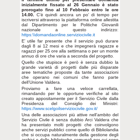
inizialmente fissato al 26 Gennaio è stato
prorogato fino al 10 Febbraio entro le ore
14.00.
C’è quindi ancora un po’ di tempo per
iscriversi attraverso la piattaforma online allestita
dal Dipartimento per le Politiche Giovanili
nazionale a questo indirizzo:
https:\\domandaonline.serviziocivile.it
E’ utile far presente che il servizio può durare
dagli 8 ai 12 mesi e che impegnerà ragazze e
ragazzi per 25 ore alla settimana o per un monte
annuo di ore che varia a seconda del progetto.
Quello che stupisce è però è senza dubbio la
grande varietà di progetti dalle più disparate
aree tematiche proposte da tante associazioni
che operano nei comuni che fanno parte
dell’Unione Valdera.
Proviamo a fare una veloce carrellata,
rimandando per le opportune verifiche al sito
creato appositamente per il Servizio Civile dalla
Presidenza del Consiglio dei Ministri:
https://www.scelgoilserviziocivile.gov.it/
Una delle associazioni più attive nell’ambito del
Servizio Civile è senza dubbio Arci Valdera che
ha presentato molti progetti che coinvolgono
anche servizi pubblici come quello di Bibliolandia
che si occupa naturalmente della gestione degli
archivi e delle biblioteche comunali per cui sono