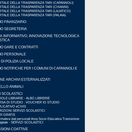
TALE DELLA TRASPARENZA TARI (CAPANNOLI)
TALE DELLA TRASPARENZA TARI (CHIANNI)
TALE DELLA TRASPARENZA TARI (LAJATICO)
TALE DELLA TRASPARENZA TARI (PALAIA)
IO FINANZIARIO
IO SEGRETERIA
A INFORMATIVO, INNOVAZIONE TECNOLOGICA
ISTICA
IO GARE E CONTRATTI
IO PERSONALE
DI POLIZIA LOCALE
IO NOTIFICHE PER I COMUNI DI CAPANNOLI E
NE ARCHIVI ESTERNALIZZATI
LLO ANIMALI
I SCOLASTICI
OLE LIBRARIE - ALBO LIBRERIE
SA DI STUDIO : VOUCHER IO STUDIO
LICATIVO eCIVIS
RIZIONI SERVIZI SCOLASTICI
RI GRATIS
ormativa dati personali Area Socio Educativa Transizione
Digitale - SERVIZI SCOLASTICI
SIONI COATTIVE