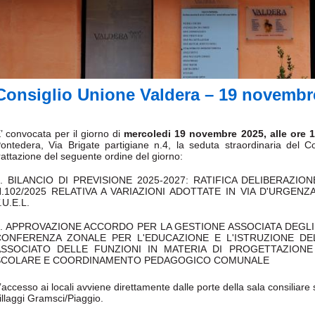
Consiglio Unione Valdera – 19 novembre
’ convocata per il giorno di
mercoledi 19 novembre 2025, alle ore 1
ontedera, Via Brigate partigiane n.4, la seduta straordinaria del Co
rattazione del seguente ordine del giorno:
1. BILANCIO DI PREVISIONE 2025-2027: RATIFICA DELIBERAZI
.102/2025 RELATIVA A VARIAZIONI ADOTTATE IN VIA D'URGENZA
.U.E.L.
2. APPROVAZIONE ACCORDO PER LA GESTIONE ASSOCIATA DEGLI
CONFERENZA ZONALE PER L'EDUCAZIONE E L'ISTRUZIONE DEL
ASSOCIATO DELLE FUNZIONI IN MATERIA DI PROGETTAZIONE 
SCOLARE E COORDINAMENTO PEDAGOGICO COMUNALE
’accesso ai locali avviene direttamente dalle porte della sala consiliare su
illaggi Gramsci/Piaggio.