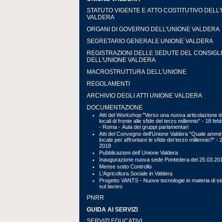
STATUTO VIGENTE E ATTO COSTITUTIVO DELL
VALDERA
ORGANI DI GOVERNO DELL'UNIONE VALDERA
SEGRETARIO GENERALE UNIONE VALDERA
REGISTRAZIONI DELLE SEDUTE DEL CONSIGL
DELL'UNIONE VALDERA
MACROSTRUTTURA DELL'UNIONE
REGOLAMENTI
ARCHIVIO DEGLI ATTI UNIONE VALDERA
DOCUMENTAZIONE
Atti del Workshop "Verso una nuova articolazione de
locali di fronte alle sfide del terzo millennio" - 18 fe
- Roma - Aula dei gruppi parlamentari
Atti del Convegno dell'Unione Valdera "Quale ammin
locale per affrontare le sfide del terzo millennio?" - 
2018
Pubblicazioni dell´Unione Valdera
Inaugurazione nuova sede Pontedera del 25.03.20
Mense sotto Controllo
L'Agricoltura Sociale in Valdera
Progetto VANTS - Nuove tecnologie in materia di s
sul lavoro
PNRR
GUIDA AI SERVIZI
SERVIZI EDUCATIVI