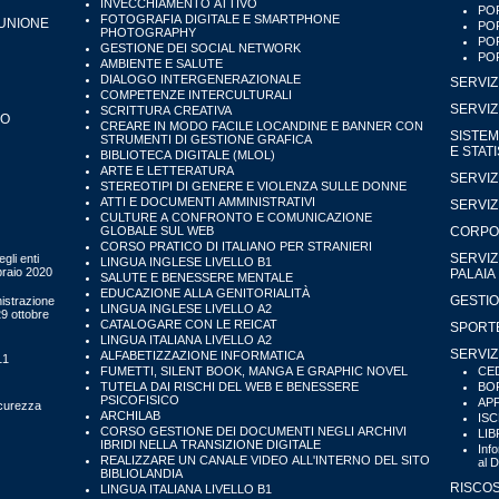
INVECCHIAMENTO ATTIVO
POR
FOTOGRAFIA DIGITALE E SMARTPHONE
'UNIONE
POR
PHOTOGRAPHY
POR
GESTIONE DEI SOCIAL NETWORK
POR
AMBIENTE E SALUTE
DIALOGO INTERGENERAZIONALE
SERVIZ
COMPETENZE INTERCULTURALI
SERVIZ
SCRITTURA CREATIVA
IO
CREARE IN MODO FACILE LOCANDINE E BANNER CON
SISTEM
STRUMENTI DI GESTIONE GRAFICA
E STAT
BIBLIOTECA DIGITALE (MLOL)
ARTE E LETTERATURA
SERVIZ
STEREOTIPI DI GENERE E VIOLENZA SULLE DONNE
ATTI E DOCUMENTI AMMINISTRATIVI
SERVIZ
CULTURE A CONFRONTO E COMUNICAZIONE
GLOBALE SUL WEB
CORPO 
CORSO PRATICO DI ITALIANO PER STRANIERI
SERVIZ
gli enti
LINGUA INGLESE LIVELLO B1
bbraio 2020
PALAIA
SALUTE E BENESSERE MENTALE
EDUCAZIONE ALLA GENITORIALITÀ
GESTIO
istrazione
LINGUA INGLESE LIVELLO A2
29 ottobre
CATALOGARE CON LE REICAT
SPORTE
LINGUA ITALIANA LIVELLO A2
SERVIZ
ALFABETIZZAZIONE INFORMATICA
11
FUMETTI, SILENT BOOK, MANGA E GRAPHIC NOVEL
CED
TUTELA DAI RISCHI DEL WEB E BENESSERE
BOR
PSICOFISICO
APP
icurezza
ARCHILAB
ISC
CORSO GESTIONE DEI DOCUMENTI NEGLI ARCHIVI
LIB
IBRIDI NELLA TRANSIZIONE DIGITALE
Inf
REALIZZARE UN CANALE VIDEO ALL'INTERNO DEL SITO
al 
BIBLIOLANDIA
RISCOS
LINGUA ITALIANA LIVELLO B1