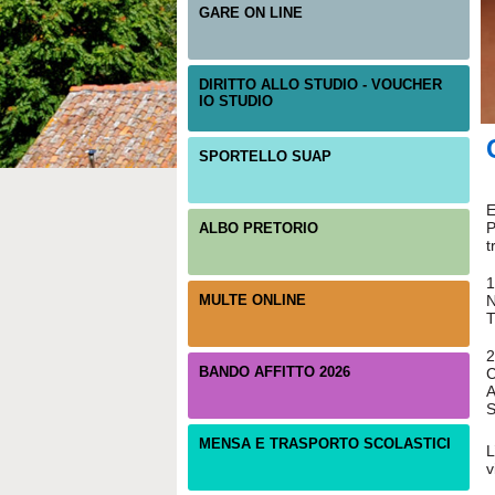
GARE ON LINE
DIRITTO ALLO STUDIO - VOUCHER
IO STUDIO
SPORTELLO SUAP
E
P
ALBO PRETORIO
t
MULTE ONLINE
N
T
BANDO AFFITTO 2026
MENSA E TRASPORTO SCOLASTICI
L
v