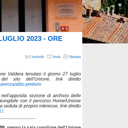
UGLIO 2023 - ORE
Condividi
Invia
Stampa
one Valdera tenutasi il giorno 27 luglio
el sito dell'Unione, link diretto
parenza/albo-pretorio
 nell'apposita sezione di archivio delle
ggiungibile con il percorso Home/Unione
seduta di proprio interesse, link diretto
=111
__________________
.30,
presso la sala consiliare dell’Unione