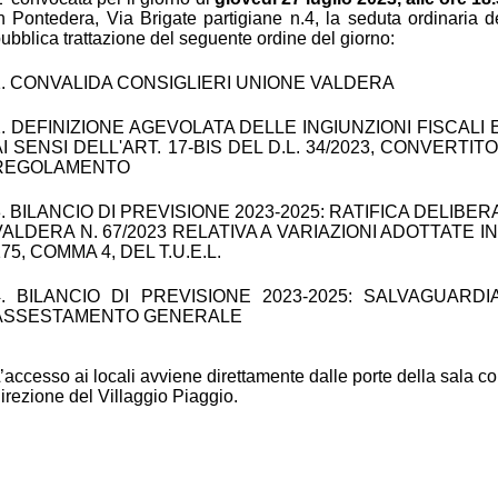
n Pontedera, Via Brigate partigiane n.4, la seduta
ordinaria 
ubblica trattazione del seguente ordine del giorn
o:
1.
CONVALIDA CONSIGLIERI UNIONE VALDERA
2.
DEFINIZIONE AGEVOLATA DELLE INGIUNZIONI FISCALI 
AI SENSI DELL'ART. 17-BIS DEL D.L. 34/2023, CONVERTIT
REGOLAMENTO
3.
BILANCIO DI PREVISIONE 2023-2025: RATIFICA DELIBE
VALDERA N. 67/2023 RELATIVA A VARIAZIONI ADOTTATE IN
75, COMMA 4, DEL T.U.E.L.
4.
BILANCIO DI PREVISIONE 2023-2025: SALVAGUARDI
ASSESTAMENTO GENERALE
’accesso ai locali avviene direttamente dalle porte della sala cons
irezione del Villaggio Piaggio.