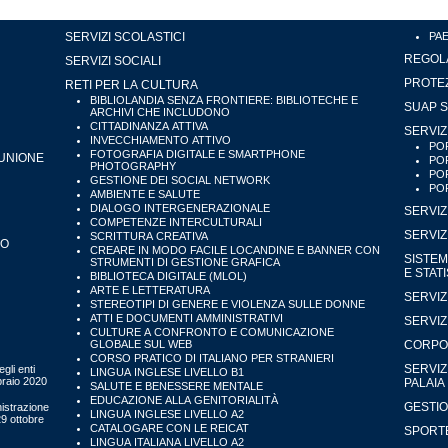
SERVIZI SCOLASTICI
PA
REGOLA
SERVIZI SOCIALI
PROTEZ
RETI PER LA CULTURA
BIBLIOLANDIA SENZA FRONTIERE: BIBLIOTECHE E
SUAP S
ARCHIVI CHE INCLUDONO
CITTADINANZA ATTIVA
SERVIZ
INVECCHIAMENTO ATTIVO
POR
FOTOGRAFIA DIGITALE E SMARTPHONE
'UNIONE
POR
PHOTOGRAPHY
POR
GESTIONE DEI SOCIAL NETWORK
POR
AMBIENTE E SALUTE
DIALOGO INTERGENERAZIONALE
SERVIZ
COMPETENZE INTERCULTURALI
SERVIZ
SCRITTURA CREATIVA
IO
CREARE IN MODO FACILE LOCANDINE E BANNER CON
SISTEM
STRUMENTI DI GESTIONE GRAFICA
E STAT
BIBLIOTECA DIGITALE (MLOL)
ARTE E LETTERATURA
SERVIZ
STEREOTIPI DI GENERE E VIOLENZA SULLE DONNE
ATTI E DOCUMENTI AMMINISTRATIVI
SERVIZ
CULTURE A CONFRONTO E COMUNICAZIONE
GLOBALE SUL WEB
CORPO 
CORSO PRATICO DI ITALIANO PER STRANIERI
SERVIZ
gli enti
LINGUA INGLESE LIVELLO B1
bbraio 2020
PALAIA
SALUTE E BENESSERE MENTALE
EDUCAZIONE ALLA GENITORIALITÀ
GESTIO
istrazione
LINGUA INGLESE LIVELLO A2
29 ottobre
CATALOGARE CON LE REICAT
SPORTE
LINGUA ITALIANA LIVELLO A2