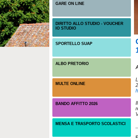
GARE ON LINE
DIRITTO ALLO STUDIO - VOUCHER
IO STUDIO
SPORTELLO SUAP
ALBO PRETORIO
L
MULTE ONLINE
h
I
BANDO AFFITTO 2026
r
V
MENSA E TRASPORTO SCOLASTICI
_
E