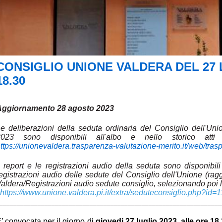
CONSIGLIO UNIONE VALDERA DEL 27 L
18.30
Aggiornamento 28 agosto 2023
e deliberazioni della seduta ordinaria del Consiglio dell'Uni
2023 sono disponibili all'albo e nello storico atti d
ttps://unionevaldera.trasparenza-valutazione-merito.it/web/tras
l report e le registrazioni audio della seduta sono disponibili
egistrazioni audio delle sedute del Consiglio dell'Unione (ra
aldera/Registrazioni audio sedute consiglio, selezionando poi la 
https://www.unione.valdera.pi.it/extra/seduteconsiglio.php?id
________________________________________________________________
’ convocata per il giorno di
giovedi 27 luglio
2023
, alle ore 18