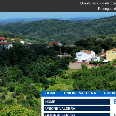
Questo sito può utilizzar
Proseguendo
HOME
UNIONE VALDERA
GUIDA 
HOME
UNIONE VALDERA
GUIDA AI SERVIZI
N