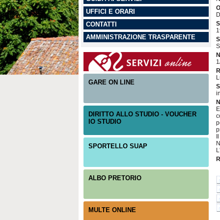
O
UFFICI E ORARI
D
S
CONTATTI
1
AMMINISTRAZIONE TRASPARENTE
S
S
N
1
R
L
GARE ON LINE
S
i
N
E
DIRITTO ALLO STUDIO - VOUCHER
c
IO STUDIO
p
p
I
N
SPORTELLO SUAP
L
R
ALBO PRETORIO
MULTE ONLINE