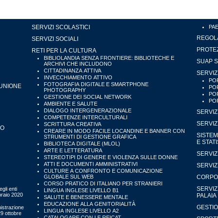
SERVIZI SCOLASTICI
PA
REGOLA
SERVIZI SOCIALI
PROTEZ
RETI PER LA CULTURA
BIBLIOLANDIA SENZA FRONTIERE: BIBLIOTECHE E
SUAP S
ARCHIVI CHE INCLUDONO
CITTADINANZA ATTIVA
SERVIZ
INVECCHIAMENTO ATTIVO
POR
FOTOGRAFIA DIGITALE E SMARTPHONE
'UNIONE
POR
PHOTOGRAPHY
POR
GESTIONE DEI SOCIAL NETWORK
POR
AMBIENTE E SALUTE
DIALOGO INTERGENERAZIONALE
SERVIZ
COMPETENZE INTERCULTURALI
SERVIZ
SCRITTURA CREATIVA
IO
CREARE IN MODO FACILE LOCANDINE E BANNER CON
SISTEM
STRUMENTI DI GESTIONE GRAFICA
E STAT
BIBLIOTECA DIGITALE (MLOL)
ARTE E LETTERATURA
SERVIZ
STEREOTIPI DI GENERE E VIOLENZA SULLE DONNE
ATTI E DOCUMENTI AMMINISTRATIVI
SERVIZ
CULTURE A CONFRONTO E COMUNICAZIONE
GLOBALE SUL WEB
CORPO 
CORSO PRATICO DI ITALIANO PER STRANIERI
SERVIZ
gli enti
LINGUA INGLESE LIVELLO B1
bbraio 2020
PALAIA
SALUTE E BENESSERE MENTALE
EDUCAZIONE ALLA GENITORIALITÀ
GESTIO
istrazione
LINGUA INGLESE LIVELLO A2
29 ottobre
CATALOGARE CON LE REICAT