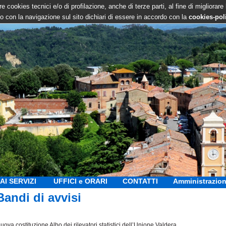
e cookies tecnici e/o di profilazione, anche di terze parti, al fine di migliorare
 con la navigazione sul sito dichiari di essere in accordo con la
cookies-pol
AI SERVIZI
UFFICI e ORARI
CONTATTI
Amministrazion
Bandi di avvisi
uova costituzione Albo dei rilevatori statistici dell’Unione Valdera