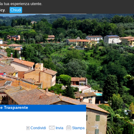
 la tua esperienza utente.
icy
.
Chiudi
e Trasparente
Condividi
Invia
Stampa