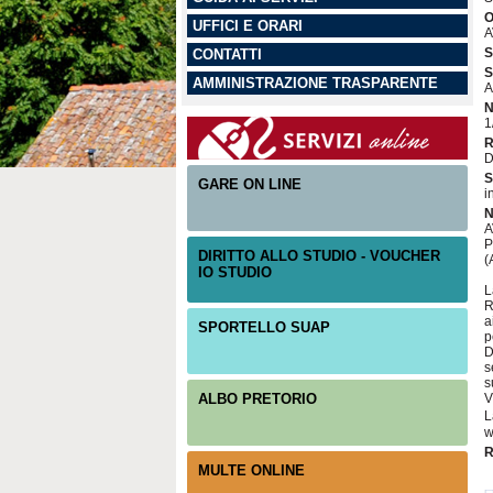
O
UFFICI E ORARI
A
S
CONTATTI
S
AMMINISTRAZIONE TRASPARENTE
A
N
1
R
D
S
GARE ON LINE
i
N
A
P
DIRITTO ALLO STUDIO - VOUCHER
(
IO STUDIO
L
R
a
SPORTELLO SUAP
p
D
s
s
ALBO PRETORIO
V
L
w
R
MULTE ONLINE