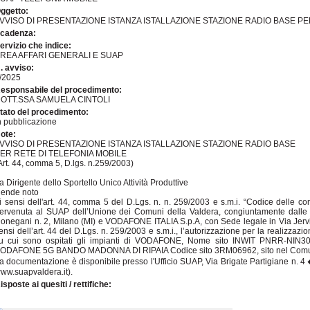
ggetto:
VVISO DI PRESENTAZIONE ISTANZA ISTALLAZIONE STAZIONE RADIO BASE PE
cadenza:
ervizio che indice:
REA AFFARI GENERALI E SUAP
. avviso:
/2025
esponsabile del procedimento:
OTT.SSA SAMUELA CINTOLI
tato del procedimento:
n pubblicazione
ote:
VVISO DI PRESENTAZIONE ISTANZA ISTALLAZIONE STAZIONE RADIO BASE
ER RETE DI TELEFONIA MOBILE
Art. 44, comma 5, D.lgs. n.259/2003)
a Dirigente dello Sportello Unico Attività Produttive
ende noto
i sensi dell'art. 44, comma 5 del D.Lgs. n. n. 259/2003 e s.m.i. “Codice delle co
ervenuta al SUAP dell’Unione dei Comuni della Valdera, congiuntamente dalle 
onegani n. 2, Milano (MI) e VODAFONE ITALIA S.p.A, con Sede legale in Via Jervis n
ensi dell’art. 44 del D.Lgs. n. 259/2003 e s.m.i., l’autorizzazione per la realizzaz
u cui sono ospitati gli impianti di VODAFONE, Nome sito INWIT PNRR-NIN
ODAFONE 5G BANDO MADONNA DI RIPAIA Codice sito 3RM06962, sito nel Comune di
a documentazione è disponibile presso l'Ufficio SUAP, Via Brigate Partigiane n. 4
ww.suapvaldera.it).
isposte ai quesiti / rettifiche: