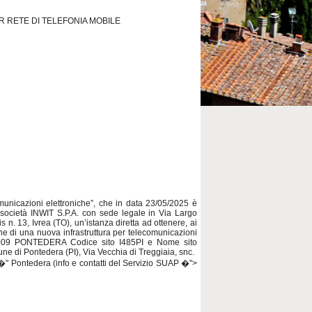
R RETE DI TELEFONIA MOBILE
municazioni elettroniche”, che in data 23/05/2025 è
società INWIT S.P.A. con sede legale in Via Largo
. 13, Ivrea (TO), un’istanza diretta ad ottenere, ai
ione di una nuova infrastruttura per telecomunicazioni
3009 PONTEDERA Codice sito I485PI e Nome sito
 Pontedera (PI), Via Vecchia di Treggiaia, snc.
 �" Pontedera (info e contatti del Servizio SUAP �">