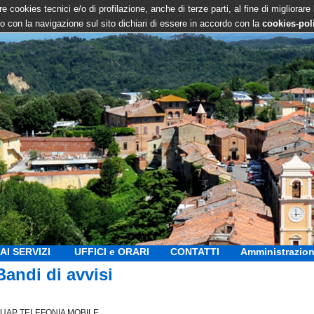
e cookies tecnici e/o di profilazione, anche di terze parti, al fine di migliorare
 con la navigazione sul sito dichiari di essere in accordo con la
cookies-pol
AI SERVIZI
UFFICI e ORARI
CONTATTI
Amministrazion
Bandi di avvisi
UAP TELEFONIA MOBILE