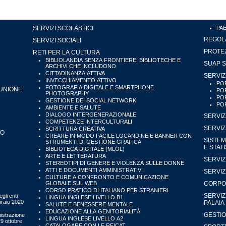
SERVIZI SCOLASTICI
PA
REGOLA
SERVIZI SOCIALI
PROTEZ
RETI PER LA CULTURA
BIBLIOLANDIA SENZA FRONTIERE: BIBLIOTECHE E
SUAP S
ARCHIVI CHE INCLUDONO
CITTADINANZA ATTIVA
SERVIZ
INVECCHIAMENTO ATTIVO
POR
FOTOGRAFIA DIGITALE E SMARTPHONE
'UNIONE
POR
PHOTOGRAPHY
POR
GESTIONE DEI SOCIAL NETWORK
POR
AMBIENTE E SALUTE
DIALOGO INTERGENERAZIONALE
SERVIZ
COMPETENZE INTERCULTURALI
SERVIZ
SCRITTURA CREATIVA
IO
CREARE IN MODO FACILE LOCANDINE E BANNER CON
SISTEM
STRUMENTI DI GESTIONE GRAFICA
E STAT
BIBLIOTECA DIGITALE (MLOL)
ARTE E LETTERATURA
SERVIZ
STEREOTIPI DI GENERE E VIOLENZA SULLE DONNE
ATTI E DOCUMENTI AMMINISTRATIVI
SERVIZ
CULTURE A CONFRONTO E COMUNICAZIONE
GLOBALE SUL WEB
CORPO 
CORSO PRATICO DI ITALIANO PER STRANIERI
SERVIZ
gli enti
LINGUA INGLESE LIVELLO B1
bbraio 2020
PALAIA
SALUTE E BENESSERE MENTALE
EDUCAZIONE ALLA GENITORIALITÀ
GESTIO
istrazione
LINGUA INGLESE LIVELLO A2
29 ottobre
CATALOGARE CON LE REICAT