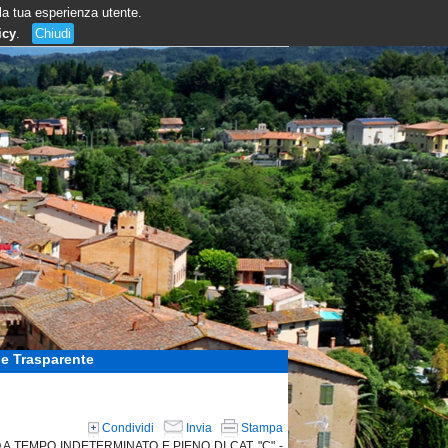
 la tua esperienza utente.
icy
.
Chiudi
e Trasparente
Condividi
Invia
Stampa
A TEMPO INDETERMINATO E PIENO DI CAT. "C" -