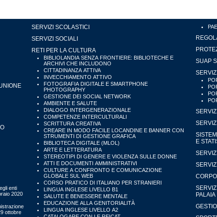
SERVIZI SCOLASTICI
PA
REGOLA
SERVIZI SOCIALI
PROTEZ
RETI PER LA CULTURA
BIBLIOLANDIA SENZA FRONTIERE: BIBLIOTECHE E
SUAP S
ARCHIVI CHE INCLUDONO
CITTADINANZA ATTIVA
SERVIZ
INVECCHIAMENTO ATTIVO
POR
FOTOGRAFIA DIGITALE E SMARTPHONE
'UNIONE
POR
PHOTOGRAPHY
POR
GESTIONE DEI SOCIAL NETWORK
POR
AMBIENTE E SALUTE
DIALOGO INTERGENERAZIONALE
SERVIZ
COMPETENZE INTERCULTURALI
SERVIZ
SCRITTURA CREATIVA
IO
CREARE IN MODO FACILE LOCANDINE E BANNER CON
SISTEM
STRUMENTI DI GESTIONE GRAFICA
E STAT
BIBLIOTECA DIGITALE (MLOL)
ARTE E LETTERATURA
SERVIZ
STEREOTIPI DI GENERE E VIOLENZA SULLE DONNE
ATTI E DOCUMENTI AMMINISTRATIVI
SERVIZ
CULTURE A CONFRONTO E COMUNICAZIONE
GLOBALE SUL WEB
CORPO 
CORSO PRATICO DI ITALIANO PER STRANIERI
SERVIZ
gli enti
LINGUA INGLESE LIVELLO B1
bbraio 2020
PALAIA
SALUTE E BENESSERE MENTALE
EDUCAZIONE ALLA GENITORIALITÀ
GESTIO
istrazione
LINGUA INGLESE LIVELLO A2
29 ottobre
CATALOGARE CON LE REICAT