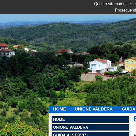
Questo sito può utilizzar
Proseguendo
HOME
UNIONE VALDERA
GUIDA 
HOME
UNIONE VALDERA
GUIDA AI SERVIZI
A