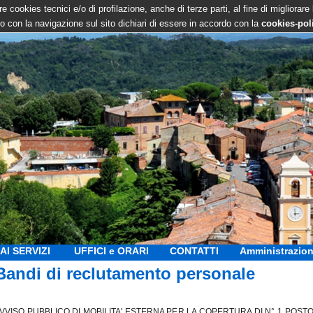
e cookies tecnici e/o di profilazione, anche di terze parti, al fine di migliorare
 con la navigazione sul sito dichiari di essere in accordo con la
cookies-pol
AI SERVIZI
UFFICI e ORARI
CONTATTI
Amministrazion
Bandi di reclutamento personale
VVISO PUBBLICO DI MOBILITA' ESTERNA PER LA COPERTURA DI N° 1 POSTO 