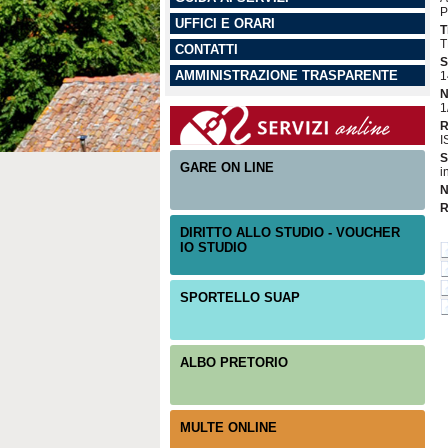
P
UFFICI E ORARI
T
T
CONTATTI
S
AMMINISTRAZIONE TRASPARENTE
1
N
1
R
I
S
GARE ON LINE
i
N
R
DIRITTO ALLO STUDIO - VOUCHER
IO STUDIO
SPORTELLO SUAP
ALBO PRETORIO
MULTE ONLINE