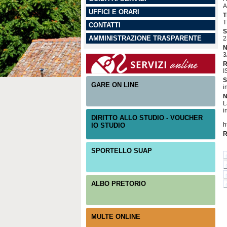
A
UFFICI E ORARI
T
T
CONTATTI
S
AMMINISTRAZIONE TRASPARENTE
2
N
3
R
I
S
GARE ON LINE
i
N
L
i
DIRITTO ALLO STUDIO - VOUCHER
h
IO STUDIO
R
SPORTELLO SUAP
ALBO PRETORIO
MULTE ONLINE