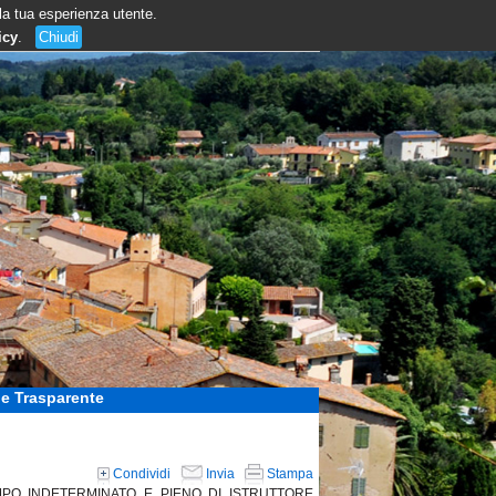
 la tua esperienza utente.
icy
.
Chiudi
e Trasparente
Condividi
Invia
Stampa
EMPO INDETERMINATO E PIENO DI ISTRUTTORE