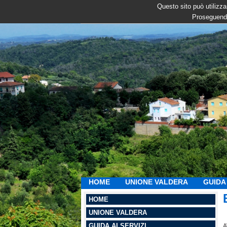
Questo sito può utilizzar
Proseguendo
HOME
UNIONE VALDERA
GUIDA 
HOME
UNIONE VALDERA
GUIDA AI SERVIZI
A