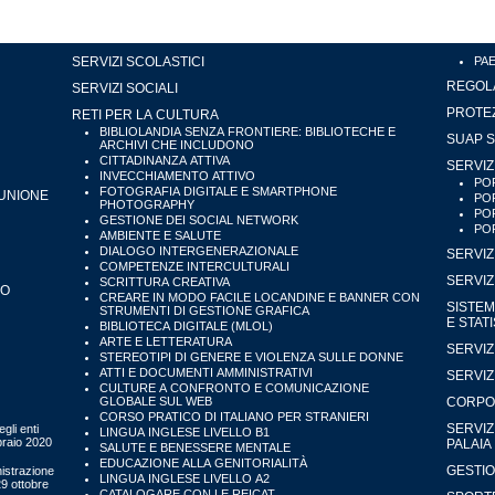
SERVIZI SCOLASTICI
PA
REGOLA
SERVIZI SOCIALI
PROTEZ
RETI PER LA CULTURA
BIBLIOLANDIA SENZA FRONTIERE: BIBLIOTECHE E
SUAP S
ARCHIVI CHE INCLUDONO
CITTADINANZA ATTIVA
SERVIZ
INVECCHIAMENTO ATTIVO
POR
FOTOGRAFIA DIGITALE E SMARTPHONE
'UNIONE
POR
PHOTOGRAPHY
POR
GESTIONE DEI SOCIAL NETWORK
POR
AMBIENTE E SALUTE
DIALOGO INTERGENERAZIONALE
SERVIZ
COMPETENZE INTERCULTURALI
SERVIZ
SCRITTURA CREATIVA
IO
CREARE IN MODO FACILE LOCANDINE E BANNER CON
SISTEM
STRUMENTI DI GESTIONE GRAFICA
E STAT
BIBLIOTECA DIGITALE (MLOL)
ARTE E LETTERATURA
SERVIZ
STEREOTIPI DI GENERE E VIOLENZA SULLE DONNE
ATTI E DOCUMENTI AMMINISTRATIVI
SERVIZ
CULTURE A CONFRONTO E COMUNICAZIONE
GLOBALE SUL WEB
CORPO 
CORSO PRATICO DI ITALIANO PER STRANIERI
SERVIZ
gli enti
LINGUA INGLESE LIVELLO B1
bbraio 2020
PALAIA
SALUTE E BENESSERE MENTALE
EDUCAZIONE ALLA GENITORIALITÀ
GESTIO
istrazione
LINGUA INGLESE LIVELLO A2
29 ottobre
CATALOGARE CON LE REICAT