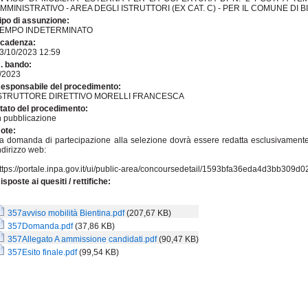
MMINISTRATIVO - AREA DEGLI ISTRUTTORI (EX CAT. C) - PER IL COMUNE DI B
ipo di assunzione:
EMPO INDETERMINATO
cadenza:
3/10/2023 12:59
. bando:
/2023
esponsabile del procedimento:
STRUTTORE DIRETTIVO MORELLI FRANCESCA
tato del procedimento:
n pubblicazione
ote:
a domanda di partecipazione alla selezione dovrà essere redatta esclusivament
ndirizzo web:
ttps://portale.inpa.gov.it/ui/public-area/concoursedetail/1593bfa36eda4d3bb309
isposte ai quesiti / rettifiche:
357avviso mobilità Bientina.pdf
(207,67 KB)
357Domanda.pdf
(37,86 KB)
357Allegato A ammissione candidati.pdf
(90,47 KB)
357Esito finale.pdf
(99,54 KB)