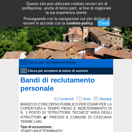
Questo sito può utilizzare cookies tecnici e/o di
profilazione, anche di terze parti, al fine di migliorare
la tua esperienza utente.
Proseguendo con la navigazione sul sito dichiari di
essere in accordo con la
cookies-policy
.
Chiudi
Clicca per accedere al menu
Clicca per accedere al menu di sezione
Bandi di reclutamento
personale
Condividi
Invia
Stampa
BANDO DI CONCORSO PUBBLICO PER ESAMI PER LA
COPERTURA A TEMPO PIENO E INDETERMINATO DI
N. 1 POSTO DI “ISTRUTTORE TECNICO” AREA DEGLI
ISTRUTTORI �" PRESSO IL COMUNE DI CASCIANA
TERME LARI.
Tipo di assunzione:
TEMPO INDETERMINATO