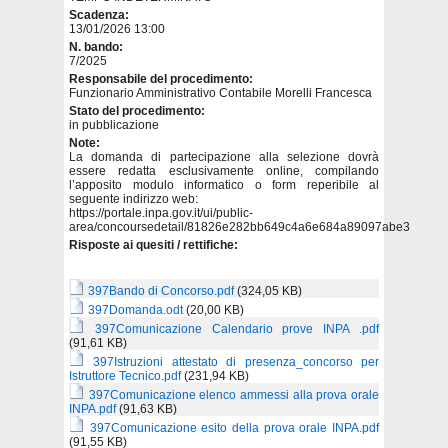
Scadenza:
13/01/2026 13:00
N. bando:
7/2025
Responsabile del procedimento:
Funzionario Amministrativo Contabile Morelli Francesca
Stato del procedimento:
in pubblicazione
Note:
La domanda di partecipazione alla selezione dovrà
essere redatta esclusivamente online, compilando
l’apposito modulo informatico o form reperibile al
seguente indirizzo web:
https://portale.inpa.gov.it/ui/public-
area/concoursedetail/81826e282bb649c4a6e684a89097abe3
Risposte ai quesiti / rettifiche:
397Bando di Concorso.pdf
(324,05 KB)
397Domanda.odt
(20,00 KB)
397Comunicazione Calendario prove INPA .pdf
(91,61 KB)
397Istruzioni attestato di presenza_concorso per
Istruttore Tecnico.pdf
(231,94 KB)
397Comunicazione elenco ammessi alla prova orale
INPA.pdf
(91,63 KB)
397Comunicazione esito della prova orale INPA.pdf
(91,55 KB)