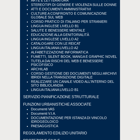
ARTE E LETTERATURA
STEREOTIPI DI GENERE E VIOLENZA SULLE DONNE
ATTI E DOCUMENTI AMMINISTRATIVI
CULTURE A CONFRONTO E COMUNICAZIONE
GLOBALE SUL WEB
CORSO PRATICO DI ITALIANO PER STRANIERI
LINGUA INGLESE LIVELLO B1
SALUTE E BENESSERE MENTALE
EDUCAZIONE ALLA GENITORIALITÀ
LINGUA INGLESE LIVELLO A2
CATALOGARE CON LE REICAT
LINGUA ITALIANA LIVELLO A2
ALFABETIZZAZIONE INFORMATICA
FUMETTI, SILENT BOOK, MANGA E GRAPHIC NOVEL
TUTELA DAI RISCHI DEL WEB E BENESSERE
PSICOFISICO
ARCHILAB
CORSO GESTIONE DEI DOCUMENTI NEGLI ARCHIVI
IBRIDI NELLA TRANSIZIONE DIGITALE
REALIZZARE UN CANALE VIDEO ALL'INTERNO DEL
SITO BIBLIOLANDIA
LINGUA ITALIANA LIVELLO B1
SERVIZIO PIANIFICAZIONE STRUTTURALE
FUNZIONI URBANISTICHE ASSOCIATE
Documenti VAS
Documenti V.I.A.
DOCUMENTAZIONE PER ISTANZA DI VINCOLO
IDROGEOLOICO
PAESAGGISTICA
REGOLAMENTO EDILIZIO UNITARIO