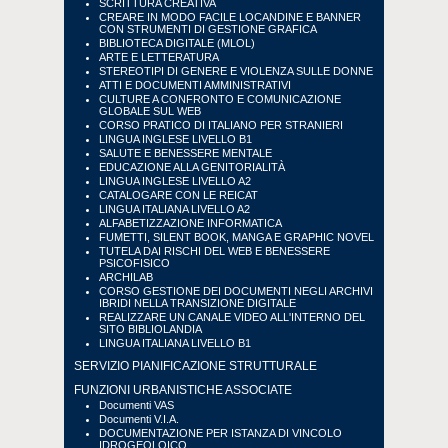
SCRITTURA CREATIVA
CREARE IN MODO FACILE LOCANDINE E BANNER
CON STRUMENTI DI GESTIONE GRAFICA
BIBLIOTECA DIGITALE (MLOL)
ARTE E LETTERATURA
STEREOTIPI DI GENERE E VIOLENZA SULLE DONNE
ATTI E DOCUMENTI AMMINISTRATIVI
CULTURE A CONFRONTO E COMUNICAZIONE
GLOBALE SUL WEB
CORSO PRATICO DI ITALIANO PER STRANIERI
LINGUA INGLESE LIVELLO B1
SALUTE E BENESSERE MENTALE
EDUCAZIONE ALLA GENITORIALITÀ
LINGUA INGLESE LIVELLO A2
CATALOGARE CON LE REICAT
LINGUA ITALIANA LIVELLO A2
ALFABETIZZAZIONE INFORMATICA
FUMETTI, SILENT BOOK, MANGA E GRAPHIC NOVEL
TUTELA DAI RISCHI DEL WEB E BENESSERE
PSICOFISICO
ARCHILAB
CORSO GESTIONE DEI DOCUMENTI NEGLI ARCHIVI
IBRIDI NELLA TRANSIZIONE DIGITALE
REALIZZARE UN CANALE VIDEO ALL'INTERNO DEL
SITO BIBLIOLANDIA
LINGUA ITALIANA LIVELLO B1
SERVIZIO PIANIFICAZIONE STRUTTURALE
FUNZIONI URBANISTICHE ASSOCIATE
Documenti VAS
Documenti V.I.A.
DOCUMENTAZIONE PER ISTANZA DI VINCOLO
IDROGEOLOICO