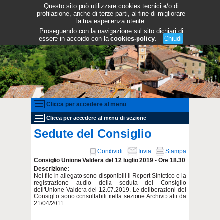
Questo sito può utilizzare cookies tecnici e/o di
profilazione, anche di terze parti, al fine di migliorare
la tua esperienza utente.
Proseguendo con la navigazione sul sito dichiari di
essere in accordo con la
cookies-policy
.
Chiudi
Clicca per accedere al menu
Clicca per accedere al menu di sezione
Sedute del Consiglio
Condividi
Invia
Stampa
Consiglio Unione Valdera del 12 luglio 2019 - Ore 18.30
Descrizione:
Nei file in allegato sono disponibili il Report Sintetico e la
registrazione audio della seduta del Consiglio
dell'Unione Valdera del 12.07.2019. Le deliberazioni del
Consiglio sono consultabili nella sezione Archivio atti da
21/04/2011