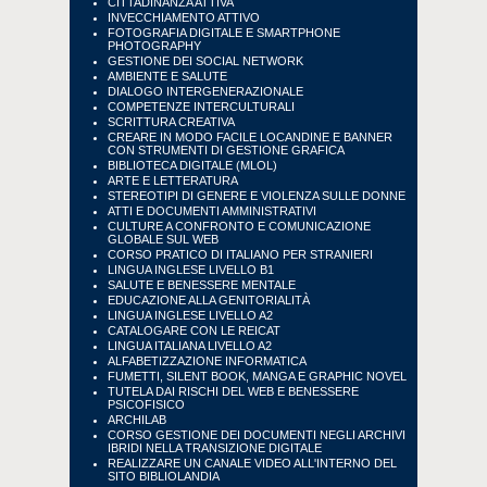
CITTADINANZA ATTIVA
INVECCHIAMENTO ATTIVO
FOTOGRAFIA DIGITALE E SMARTPHONE
PHOTOGRAPHY
GESTIONE DEI SOCIAL NETWORK
AMBIENTE E SALUTE
DIALOGO INTERGENERAZIONALE
COMPETENZE INTERCULTURALI
SCRITTURA CREATIVA
CREARE IN MODO FACILE LOCANDINE E BANNER
CON STRUMENTI DI GESTIONE GRAFICA
BIBLIOTECA DIGITALE (MLOL)
ARTE E LETTERATURA
STEREOTIPI DI GENERE E VIOLENZA SULLE DONNE
ATTI E DOCUMENTI AMMINISTRATIVI
CULTURE A CONFRONTO E COMUNICAZIONE
GLOBALE SUL WEB
CORSO PRATICO DI ITALIANO PER STRANIERI
LINGUA INGLESE LIVELLO B1
SALUTE E BENESSERE MENTALE
EDUCAZIONE ALLA GENITORIALITÀ
LINGUA INGLESE LIVELLO A2
CATALOGARE CON LE REICAT
LINGUA ITALIANA LIVELLO A2
ALFABETIZZAZIONE INFORMATICA
FUMETTI, SILENT BOOK, MANGA E GRAPHIC NOVEL
TUTELA DAI RISCHI DEL WEB E BENESSERE
PSICOFISICO
ARCHILAB
CORSO GESTIONE DEI DOCUMENTI NEGLI ARCHIVI
IBRIDI NELLA TRANSIZIONE DIGITALE
REALIZZARE UN CANALE VIDEO ALL'INTERNO DEL
SITO BIBLIOLANDIA