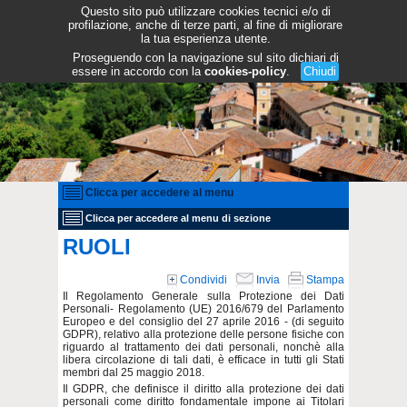
Questo sito può utilizzare cookies tecnici e/o di
profilazione, anche di terze parti, al fine di migliorare
la tua esperienza utente.
Proseguendo con la navigazione sul sito dichiari di
essere in accordo con la
cookies-policy
.
Chiudi
Clicca per accedere al menu
Clicca per accedere al menu di sezione
RUOLI
Condividi
Invia
Stampa
Il Regolamento Generale sulla Protezione dei Dati
Personali- Regolamento (UE) 2016/679 del Parlamento
Europeo e del consiglio del 27 aprile 2016 - (di seguito
GDPR), relativo alla protezione delle persone fisiche con
riguardo al trattamento dei dati personali, nonchè alla
libera circolazione di tali dati, è efficace in tutti gli Stati
membri dal 25 maggio 2018.
Il GDPR, che definisce il diritto alla protezione dei dati
personali come diritto fondamentale impone ai Titolari