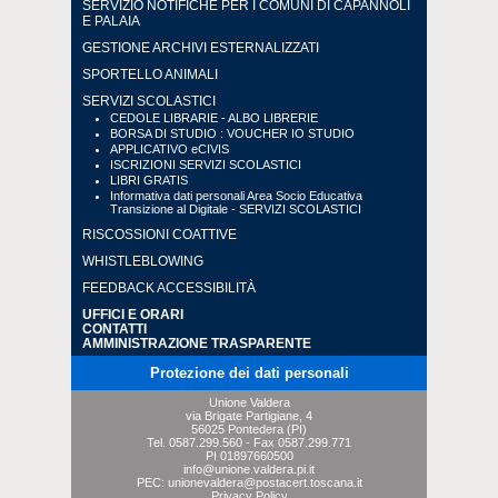
SERVIZIO NOTIFICHE PER I COMUNI DI CAPANNOLI
E PALAIA
GESTIONE ARCHIVI ESTERNALIZZATI
SPORTELLO ANIMALI
SERVIZI SCOLASTICI
CEDOLE LIBRARIE - ALBO LIBRERIE
BORSA DI STUDIO : VOUCHER IO STUDIO
APPLICATIVO eCIVIS
ISCRIZIONI SERVIZI SCOLASTICI
LIBRI GRATIS
Informativa dati personali Area Socio Educativa
Transizione al Digitale - SERVIZI SCOLASTICI
RISCOSSIONI COATTIVE
WHISTLEBLOWING
FEEDBACK ACCESSIBILITÀ
UFFICI E ORARI
CONTATTI
AMMINISTRAZIONE TRASPARENTE
Protezione dei dati personali
Unione Valdera
via Brigate Partigiane, 4
56025 Pontedera (PI)
Tel.
0587.299.560
- Fax
0587.299.771
PI 01897660500
info@unione.valdera.pi.it
PEC:
unionevaldera@postacert.toscana.it
Privacy Policy