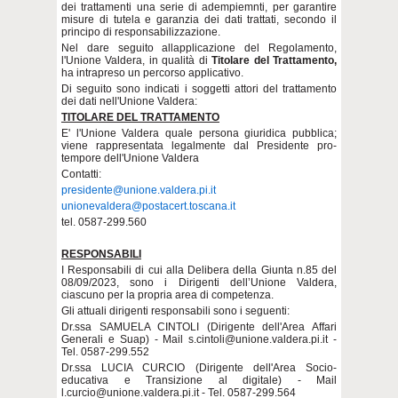
dei trattamenti una serie di adempiemnti, per garantire
misure di tutela e garanzia dei dati trattati, secondo il
principo di responsabilizzazione.
Nel dare seguito allapplicazione del Regolamento,
l'Unione Valdera, in qualità di
Titolare del Trattamento,
ha intrapreso un percorso applicativo.
Di seguito sono indicati i soggetti attori del trattamento
dei dati nell'Unione Valdera:
TITOLARE DEL TRATTAMENTO
E' l'Unione Valdera quale persona giuridica pubblica;
viene rappresentata legalmente dal Presidente pro-
tempore dell'Unione Valdera
Contatti:
presidente@unione.valdera.pi.it
unionevaldera@postacert.toscana.it
tel. 0587-299.560
RESPONSABILI
I Responsabili di cui alla Delibera della Giunta n.85 del
08/09/2023, sono i Dirigenti dell’Unione Valdera,
ciascuno per la propria area di competenza.
Gli attuali dirigenti responsabili sono i seguenti:
Dr.ssa SAMUELA CINTOLI (Dirigente dell'Area Affari
Generali e Suap) - Mail s.cintoli@unione.valdera.pi.it -
Tel. 0587-299.552
Dr.ssa LUCIA CURCIO (Dirigente dell'Area Socio-
educativa e Transizione al digitale) - Mail
l.curcio@unione.valdera.pi.it - Tel. 0587-299.564