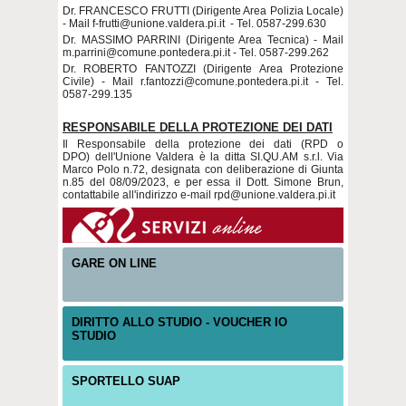
Dr. FRANCESCO FRUTTI (Dirigente Area Polizia Locale)
- Mail f-frutti@unione.valdera.pi.it - Tel. 0587-299.630
Dr. MASSIMO PARRINI (Dirigente Area Tecnica) - Mail
m.parrini@comune.pontedera.pi.it - Tel. 0587-299.262
Dr. ROBERTO FANTOZZI (Dirigente Area Protezione
Civile) - Mail r.fantozzi@comune.pontedera.pi.it - Tel.
0587-299.135
RESPONSABILE DELLA PROTEZIONE DEI DATI
Il Responsabile della protezione dei dati (RPD o
DPO) dell'Unione Valdera è la ditta SI.QU.AM s.r.l. Via
Marco Polo n.72, designata con deliberazione di Giunta
n.85 del 08/09/2023, e per essa il Dott. Simone Brun,
contattabile all'indirizzo e-mail rpd@unione.valdera.pi.it
GARE ON LINE
DIRITTO ALLO STUDIO - VOUCHER IO
STUDIO
SPORTELLO SUAP