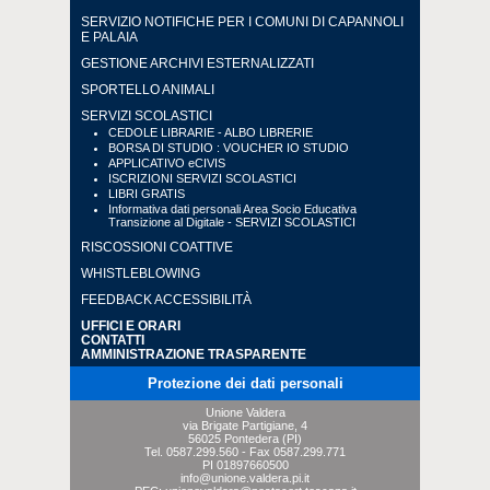
SERVIZIO NOTIFICHE PER I COMUNI DI CAPANNOLI
E PALAIA
GESTIONE ARCHIVI ESTERNALIZZATI
SPORTELLO ANIMALI
SERVIZI SCOLASTICI
CEDOLE LIBRARIE - ALBO LIBRERIE
BORSA DI STUDIO : VOUCHER IO STUDIO
APPLICATIVO eCIVIS
ISCRIZIONI SERVIZI SCOLASTICI
LIBRI GRATIS
Informativa dati personali Area Socio Educativa
Transizione al Digitale - SERVIZI SCOLASTICI
RISCOSSIONI COATTIVE
WHISTLEBLOWING
FEEDBACK ACCESSIBILITÀ
UFFICI E ORARI
CONTATTI
AMMINISTRAZIONE TRASPARENTE
Protezione dei dati personali
Unione Valdera
via Brigate Partigiane, 4
56025 Pontedera (PI)
Tel.
0587.299.560
- Fax
0587.299.771
PI 01897660500
info@unione.valdera.pi.it