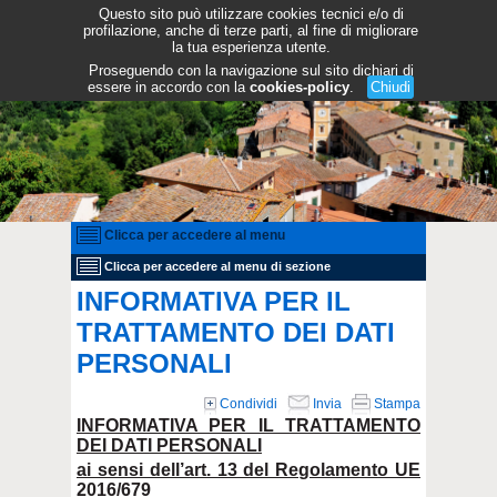
Questo sito può utilizzare cookies tecnici e/o di
profilazione, anche di terze parti, al fine di migliorare
la tua esperienza utente.
Proseguendo con la navigazione sul sito dichiari di
essere in accordo con la
cookies-policy
.
Chiudi
Clicca per accedere al menu
Clicca per accedere al menu di sezione
INFORMATIVA PER IL
TRATTAMENTO DEI DATI
PERSONALI
Condividi
Invia
Stampa
INFORMATIVA PER IL TRATTAMENTO
DEI DATI PERSONALI
ai sensi dell’art. 13 del Regolamento UE
2016/679