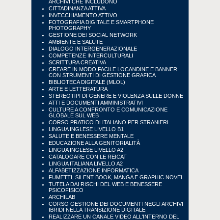
ARCHIVI CHE INCLUDONO
CITTADINANZA ATTIVA
INVECCHIAMENTO ATTIVO
FOTOGRAFIA DIGITALE E SMARTPHONE
PHOTOGRAPHY
GESTIONE DEI SOCIAL NETWORK
AMBIENTE E SALUTE
DIALOGO INTERGENERAZIONALE
COMPETENZE INTERCULTURALI
SCRITTURA CREATIVA
CREARE IN MODO FACILE LOCANDINE E BANNER
CON STRUMENTI DI GESTIONE GRAFICA
BIBLIOTECA DIGITALE (MLOL)
ARTE E LETTERATURA
STEREOTIPI DI GENERE E VIOLENZA SULLE DONNE
ATTI E DOCUMENTI AMMINISTRATIVI
CULTURE A CONFRONTO E COMUNICAZIONE
GLOBALE SUL WEB
CORSO PRATICO DI ITALIANO PER STRANIERI
LINGUA INGLESE LIVELLO B1
SALUTE E BENESSERE MENTALE
EDUCAZIONE ALLA GENITORIALITÀ
LINGUA INGLESE LIVELLO A2
CATALOGARE CON LE REICAT
LINGUA ITALIANA LIVELLO A2
ALFABETIZZAZIONE INFORMATICA
FUMETTI, SILENT BOOK, MANGA E GRAPHIC NOVEL
TUTELA DAI RISCHI DEL WEB E BENESSERE
PSICOFISICO
ARCHILAB
CORSO GESTIONE DEI DOCUMENTI NEGLI ARCHIVI
IBRIDI NELLA TRANSIZIONE DIGITALE
REALIZZARE UN CANALE VIDEO ALL'INTERNO DEL