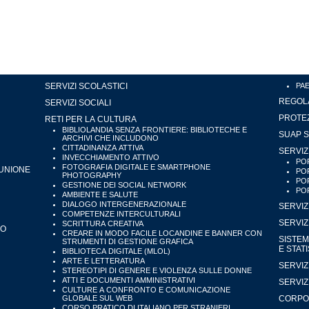
SERVIZI SCOLASTICI
PA
REGOLA
SERVIZI SOCIALI
PROTEZ
RETI PER LA CULTURA
BIBLIOLANDIA SENZA FRONTIERE: BIBLIOTECHE E
SUAP S
ARCHIVI CHE INCLUDONO
CITTADINANZA ATTIVA
SERVIZ
INVECCHIAMENTO ATTIVO
POR
FOTOGRAFIA DIGITALE E SMARTPHONE
'UNIONE
POR
PHOTOGRAPHY
POR
GESTIONE DEI SOCIAL NETWORK
POR
AMBIENTE E SALUTE
DIALOGO INTERGENERAZIONALE
SERVIZ
COMPETENZE INTERCULTURALI
SERVIZ
SCRITTURA CREATIVA
IO
CREARE IN MODO FACILE LOCANDINE E BANNER CON
SISTEM
STRUMENTI DI GESTIONE GRAFICA
E STAT
BIBLIOTECA DIGITALE (MLOL)
ARTE E LETTERATURA
SERVIZ
STEREOTIPI DI GENERE E VIOLENZA SULLE DONNE
ATTI E DOCUMENTI AMMINISTRATIVI
SERVIZ
CULTURE A CONFRONTO E COMUNICAZIONE
GLOBALE SUL WEB
CORPO 
CORSO PRATICO DI ITALIANO PER STRANIERI