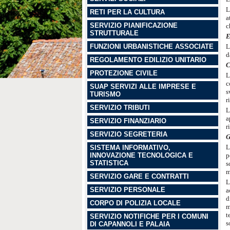
L
RETI PER LA CULTURA
a
SERVIZIO PIANIFICAZIONE
c
STRUTTURALE
E
FUNZIONI URBANISTICHE ASSOCIATE
L
d
REGOLAMENTO EDILIZIO UNITARIO
C
PROTEZIONE CIVILE
L
c
SUAP SERVIZI ALLE IMPRESE E
s
TURISMO
r
SERVIZIO TRIBUTI
L
a
SERVIZIO FINANZIARIO
r
SERVIZIO SEGRETERIA
G
L
SISTEMA INFORMATIVO,
INNOVAZIONE TECNOLOGICA E
p
STATISTICA
s
m
SERVIZIO GARE E CONTRATTI
L
SERVIZIO PERSONALE
a
d
CORPO DI POLIZIA LOCALE
m
t
SERVIZIO NOTIFICHE PER I COMUNI
s
DI CAPANNOLI E PALAIA