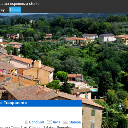
 la tua esperienza utente.
icy
.
Chiudi
e Trasparente
Condividi
Invia
Stampa
asciana Terme Lari, Chianni, Palaia e Pontedera.