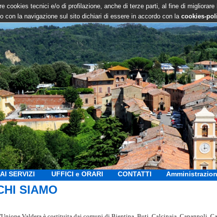
e cookies tecnici e/o di profilazione, anche di terze parti, al fine di migliorare
 con la navigazione sul sito dichiari di essere in accordo con la
cookies-pol
AI SERVIZI
UFFICI e ORARI
CONTATTI
Amministrazion
CHI SIAMO
'Unione Valdera è costituita dai comuni di Bientina, Buti, Calcinaia, Capannoli, C