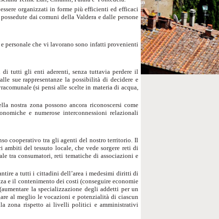
ssere organizzati in forme più efficienti ed efficaci
ze possedute dai comuni della Valdera e dalle persone
 e personale che vi lavorano sono infatti provenienti
i tutti gli enti aderenti, senza tuttavia perdere il
 alle sue rappresentanze la possibilità di decidere e
racomunale (si pensi alle scelte in materia di acqua,
della nostra zona possono ancora riconoscersi come
economiche e numerose interconnessioni relazionali
cooperativo tra gli agenti del nostro territorio. Il
ri ambiti del tessuto locale, che vede sorgere reti di
ale tra consumatori, reti tematiche di associazioni e
ire a tutti i cittadini dell’area i medesimi diritti di
ienza e il contenimento dei costi (conseguire economie
i (aumentare la specializzazione degli addetti per un
gare al meglio le vocazioni e potenzialità di ciascun
la zona rispetto ai livelli politici e amministrativi