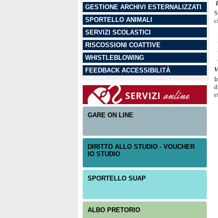
GESTIONE ARCHIVI ESTERNALIZZATI
S
SPORTELLO ANIMALI
c
SERVIZI SCOLASTICI
RISCOSSIONI COATTIVE
WHISTLEBLOWING
V
FEEDBACK ACCESSIBILITÀ
I
d
e
GARE ON LINE
DIRITTO ALLO STUDIO - VOUCHER
IO STUDIO
SPORTELLO SUAP
ALBO PRETORIO