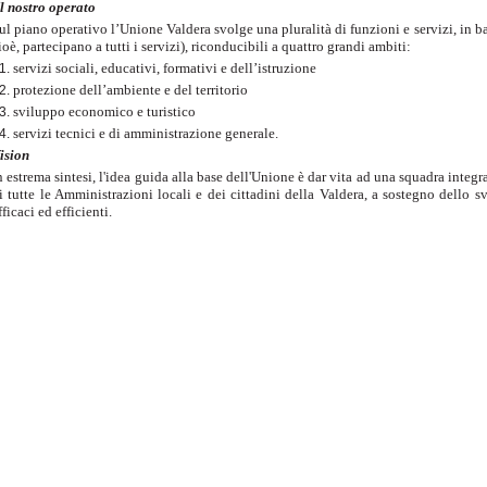
Il nostro operato
ul piano operativo l’Unione Valdera svolge una pluralità di funzioni e servizi, in ba
ioè, partecipano a tutti i servizi), riconducibili a quattro grandi ambiti:
servizi sociali, educativi, formativi e dell’istruzione
protezione dell’ambiente e del territorio
sviluppo economico e turistico
servizi tecnici e di amministrazione generale.
ision
n estrema sintesi, l'idea guida alla base dell'Unione è dar vita ad una squadra integr
i tutte le Amministrazioni locali e dei cittadini della Valdera, a sostegno dello s
fficaci ed efficienti.