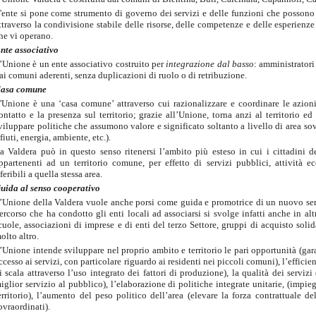
'ente si pone come strumento di governo dei servizi e delle funzioni che possono e
ttraverso la condivisione stabile delle risorse, delle competenze e delle esperien
he vi operano.
nte associativo
’Unione è un ente associativo costruito per
integrazione dal basso
: amministratori
ai comuni aderenti, senza duplicazioni di ruolo o di retribuzione.
asa comune
'Unione è una ‘casa comune’ attraverso cui razionalizzare e coordinare le azioni d
ontatto e la presenza sul territorio; grazie all’Unione, torna anzi al territorio ed
viluppare politiche che assumono valore e significato soltanto a livello di area sov
ifiuti, energia, ambiente, etc.).
a Valdera può in questo senso ritenersi l’ambito più esteso in cui i cittadini 
ppartenenti ad un territorio comune, per effetto di servizi pubblici, attività 
iferibili a quella stessa area.
uida al senso cooperativo
’Unione della Valdera vuole anche porsi come guida e promotrice di un nuovo senso 
ercorso che ha condotto gli enti locali ad associarsi si svolge infatti anche in alt
cuole, associazioni di imprese e di enti del terzo Settore, gruppi di acquisto solid
olto altro.
’Unione intende sviluppare nel proprio ambito e territorio le pari opportunità (garant
ccesso ai servizi, con particolare riguardo ai residenti nei piccoli comuni), l’effic
i scala attraverso l’uso integrato dei fattori di produzione), la qualità dei serviz
iglior servizio al pubblico), l’elaborazione di politiche integrate unitarie, (impie
erritorio), l’aumento del peso politico dell’area (elevare la forza contrattuale del
ovraordinati).