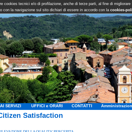
e cookies tecnici e/o di profilazione, anche di terze parti, al fine di migliorare
 con la navigazione sul sito dichiari di essere in accordo con la
cookies-pol
AI SERVIZI
UFFICI e ORARI
CONTATTI
Amministrazion
Citizen Satisfaction
ILEVAZIONE DELLA QUALITA' PERCEPITA