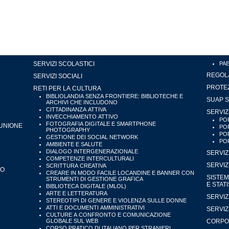
SERVIZI SCOLASTICI
PA
REGOLA
SERVIZI SOCIALI
PROTEZ
RETI PER LA CULTURA
BIBLIOLANDIA SENZA FRONTIERE: BIBLIOTECHE E
SUAP S
ARCHIVI CHE INCLUDONO
CITTADINANZA ATTIVA
SERVIZ
INVECCHIAMENTO ATTIVO
POR
FOTOGRAFIA DIGITALE E SMARTPHONE
'UNIONE
POR
PHOTOGRAPHY
POR
GESTIONE DEI SOCIAL NETWORK
POR
AMBIENTE E SALUTE
DIALOGO INTERGENERAZIONALE
SERVIZ
COMPETENZE INTERCULTURALI
SERVIZ
SCRITTURA CREATIVA
IO
CREARE IN MODO FACILE LOCANDINE E BANNER CON
SISTEM
STRUMENTI DI GESTIONE GRAFICA
E STAT
BIBLIOTECA DIGITALE (MLOL)
ARTE E LETTERATURA
SERVIZ
STEREOTIPI DI GENERE E VIOLENZA SULLE DONNE
ATTI E DOCUMENTI AMMINISTRATIVI
SERVIZ
CULTURE A CONFRONTO E COMUNICAZIONE
GLOBALE SUL WEB
CORPO 
CORSO PRATICO DI ITALIANO PER STRANIERI