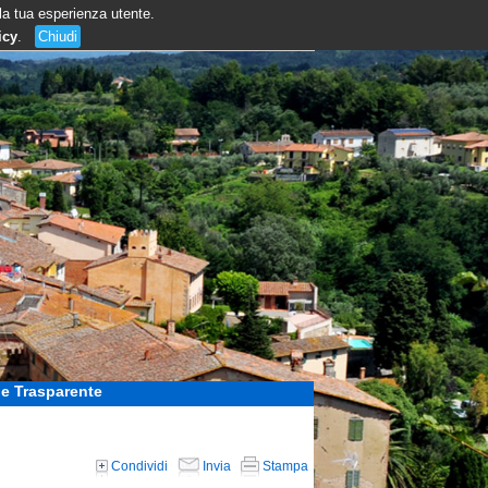
 la tua esperienza utente.
icy
.
Chiudi
e Trasparente
Condividi
Invia
Stampa