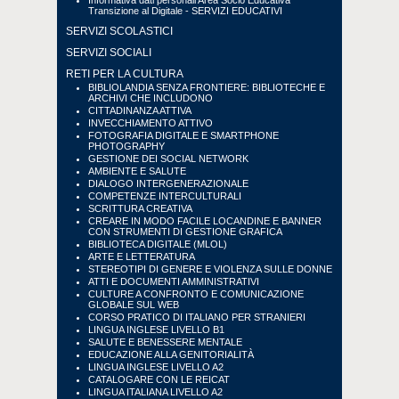
Informativa dati personali Area Socio Educativa
Transizione al Digitale - SERVIZI EDUCATIVI
SERVIZI SCOLASTICI
SERVIZI SOCIALI
RETI PER LA CULTURA
BIBLIOLANDIA SENZA FRONTIERE: BIBLIOTECHE E
ARCHIVI CHE INCLUDONO
CITTADINANZA ATTIVA
INVECCHIAMENTO ATTIVO
FOTOGRAFIA DIGITALE E SMARTPHONE
PHOTOGRAPHY
GESTIONE DEI SOCIAL NETWORK
AMBIENTE E SALUTE
DIALOGO INTERGENERAZIONALE
COMPETENZE INTERCULTURALI
SCRITTURA CREATIVA
CREARE IN MODO FACILE LOCANDINE E BANNER
CON STRUMENTI DI GESTIONE GRAFICA
BIBLIOTECA DIGITALE (MLOL)
ARTE E LETTERATURA
STEREOTIPI DI GENERE E VIOLENZA SULLE DONNE
ATTI E DOCUMENTI AMMINISTRATIVI
CULTURE A CONFRONTO E COMUNICAZIONE
GLOBALE SUL WEB
CORSO PRATICO DI ITALIANO PER STRANIERI
LINGUA INGLESE LIVELLO B1
SALUTE E BENESSERE MENTALE
EDUCAZIONE ALLA GENITORIALITÀ
LINGUA INGLESE LIVELLO A2
CATALOGARE CON LE REICAT
LINGUA ITALIANA LIVELLO A2