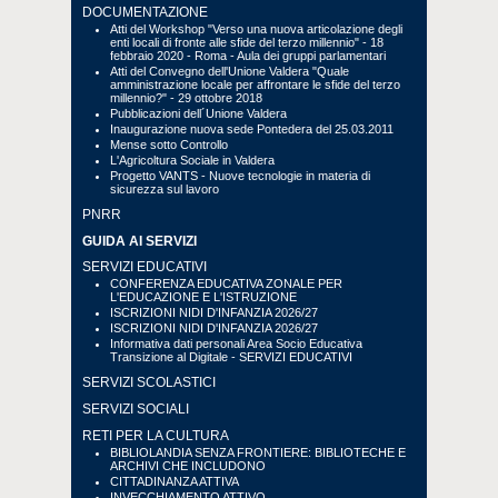
DOCUMENTAZIONE
Atti del Workshop "Verso una nuova articolazione degli
enti locali di fronte alle sfide del terzo millennio" - 18
febbraio 2020 - Roma - Aula dei gruppi parlamentari
Atti del Convegno dell'Unione Valdera "Quale
amministrazione locale per affrontare le sfide del terzo
millennio?" - 29 ottobre 2018
Pubblicazioni dell´Unione Valdera
Inaugurazione nuova sede Pontedera del 25.03.2011
Mense sotto Controllo
L'Agricoltura Sociale in Valdera
Progetto VANTS - Nuove tecnologie in materia di
sicurezza sul lavoro
PNRR
GUIDA AI SERVIZI
SERVIZI EDUCATIVI
CONFERENZA EDUCATIVA ZONALE PER
L'EDUCAZIONE E L'ISTRUZIONE
ISCRIZIONI NIDI D'INFANZIA 2026/27
ISCRIZIONI NIDI D'INFANZIA 2026/27
Informativa dati personali Area Socio Educativa
Transizione al Digitale - SERVIZI EDUCATIVI
SERVIZI SCOLASTICI
SERVIZI SOCIALI
RETI PER LA CULTURA
BIBLIOLANDIA SENZA FRONTIERE: BIBLIOTECHE E
ARCHIVI CHE INCLUDONO
CITTADINANZA ATTIVA
INVECCHIAMENTO ATTIVO