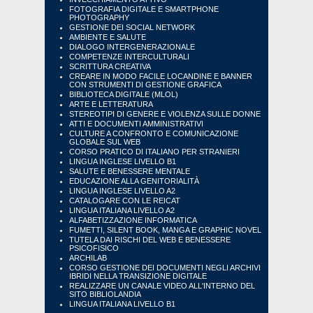
FOTOGRAFIA DIGITALE E SMARTPHONE
PHOTOGRAPHY
GESTIONE DEI SOCIAL NETWORK
AMBIENTE E SALUTE
DIALOGO INTERGENERAZIONALE
COMPETENZE INTERCULTURALI
SCRITTURA CREATIVA
CREARE IN MODO FACILE LOCANDINE E BANNER
CON STRUMENTI DI GESTIONE GRAFICA
BIBLIOTECA DIGITALE (MLOL)
ARTE E LETTERATURA
STEREOTIPI DI GENERE E VIOLENZA SULLE DONNE
ATTI E DOCUMENTI AMMINISTRATIVI
CULTURE A CONFRONTO E COMUNICAZIONE
GLOBALE SUL WEB
CORSO PRATICO DI ITALIANO PER STRANIERI
LINGUA INGLESE LIVELLO B1
SALUTE E BENESSERE MENTALE
EDUCAZIONE ALLA GENITORIALITÀ
LINGUA INGLESE LIVELLO A2
CATALOGARE CON LE REICAT
LINGUA ITALIANA LIVELLO A2
ALFABETIZZAZIONE INFORMATICA
FUMETTI, SILENT BOOK, MANGA E GRAPHIC NOVEL
TUTELA DAI RISCHI DEL WEB E BENESSERE
PSICOFISICO
ARCHILAB
CORSO GESTIONE DEI DOCUMENTI NEGLI ARCHIVI
IBRIDI NELLA TRANSIZIONE DIGITALE
REALIZZARE UN CANALE VIDEO ALL'INTERNO DEL
SITO BIBLIOLANDIA
LINGUA ITALIANA LIVELLO B1