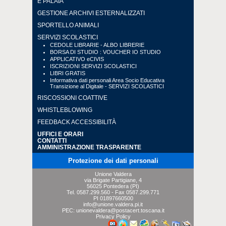
E PALAIA
GESTIONE ARCHIVI ESTERNALIZZATI
SPORTELLO ANIMALI
SERVIZI SCOLASTICI
CEDOLE LIBRARIE - ALBO LIBRERIE
BORSA DI STUDIO : VOUCHER IO STUDIO
APPLICATIVO eCIVIS
ISCRIZIONI SERVIZI SCOLASTICI
LIBRI GRATIS
Informativa dati personali Area Socio Educativa
Transizione al Digitale - SERVIZI SCOLASTICI
RISCOSSIONI COATTIVE
WHISTLEBLOWING
FEEDBACK ACCESSIBILITÀ
UFFICI E ORARI
CONTATTI
AMMINISTRAZIONE TRASPARENTE
Protezione dei dati personali
Unione Valdera
via Brigate Partigiane, 4
56025 Pontedera (PI)
Tel.
0587.299.560
- Fax
0587.299.771
PI 01897660500
info@unione.valdera.pi.it
PEC:
unionevaldera@postacert.toscana.it
Privacy Policy