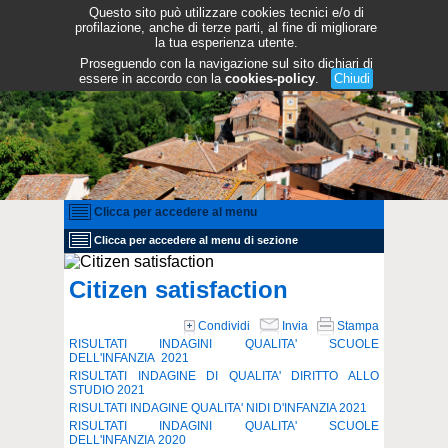
Questo sito può utilizzare cookies tecnici e/o di
profilazione, anche di terze parti, al fine di migliorare
la tua esperienza utente.
Proseguendo con la navigazione sul sito dichiari di
essere in accordo con la
cookies-policy
.
Chiudi
Clicca per accedere al menu
Clicca per accedere al menu di sezione
Citizen satisfaction
Condividi
Invia
Stampa
RISULTATI INDAGINI QUALITA' SCUOLE
DELL'INFANZIA 2021
RISULTATI INDAGINE DI QUALITA' DIRITTO ALLO
STUDIO 2021
RISULTATI INDAGINE QUALITA' NIDI D'INFANZIA 2021
RISULTATI INDAGINI QUALITA' SCUOLE
DELL'INFANZIA 2020