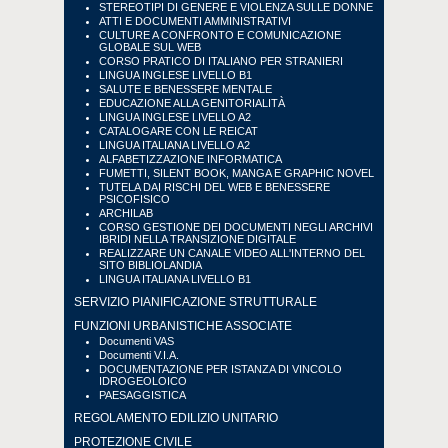
STEREOTIPI DI GENERE E VIOLENZA SULLE DONNE
ATTI E DOCUMENTI AMMINISTRATIVI
CULTURE A CONFRONTO E COMUNICAZIONE
GLOBALE SUL WEB
CORSO PRATICO DI ITALIANO PER STRANIERI
LINGUA INGLESE LIVELLO B1
SALUTE E BENESSERE MENTALE
EDUCAZIONE ALLA GENITORIALITÀ
LINGUA INGLESE LIVELLO A2
CATALOGARE CON LE REICAT
LINGUA ITALIANA LIVELLO A2
ALFABETIZZAZIONE INFORMATICA
FUMETTI, SILENT BOOK, MANGA E GRAPHIC NOVEL
TUTELA DAI RISCHI DEL WEB E BENESSERE
PSICOFISICO
ARCHILAB
CORSO GESTIONE DEI DOCUMENTI NEGLI ARCHIVI
IBRIDI NELLA TRANSIZIONE DIGITALE
REALIZZARE UN CANALE VIDEO ALL'INTERNO DEL
SITO BIBLIOLANDIA
LINGUA ITALIANA LIVELLO B1
SERVIZIO PIANIFICAZIONE STRUTTURALE
FUNZIONI URBANISTICHE ASSOCIATE
Documenti VAS
Documenti V.I.A.
DOCUMENTAZIONE PER ISTANZA DI VINCOLO
IDROGEOLOICO
PAESAGGISTICA
REGOLAMENTO EDILIZIO UNITARIO
PROTEZIONE CIVILE