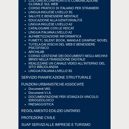
CULTURE A CONFRONTO E COMUNICAZIONE
GLOBALE SUL WEB
CORSO PRATICO DI ITALIANO PER STRANIERI
LINGUA INGLESE LIVELLO B1
SALUTE E BENESSERE MENTALE
EDUCAZIONE ALLA GENITORIALITÀ
LINGUA INGLESE LIVELLO A2
CATALOGARE CON LE REICAT
LINGUA ITALIANA LIVELLO A2
ALFABETIZZAZIONE INFORMATICA
FUMETTI, SILENT BOOK, MANGA E GRAPHIC NOVEL
TUTELA DAI RISCHI DEL WEB E BENESSERE
PSICOFISICO
ARCHILAB
CORSO GESTIONE DEI DOCUMENTI NEGLI ARCHIVI
IBRIDI NELLA TRANSIZIONE DIGITALE
REALIZZARE UN CANALE VIDEO ALL'INTERNO DEL
SITO BIBLIOLANDIA
LINGUA ITALIANA LIVELLO B1
SERVIZIO PIANIFICAZIONE STRUTTURALE
FUNZIONI URBANISTICHE ASSOCIATE
Documenti VAS
Documenti V.I.A.
DOCUMENTAZIONE PER ISTANZA DI VINCOLO
IDROGEOLOICO
PAESAGGISTICA
REGOLAMENTO EDILIZIO UNITARIO
PROTEZIONE CIVILE
SUAP SERVIZI ALLE IMPRESE E TURISMO