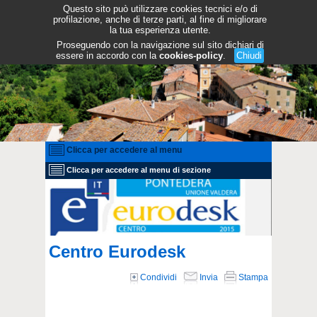
Questo sito può utilizzare cookies tecnici e/o di
profilazione, anche di terze parti, al fine di migliorare
la tua esperienza utente.
Proseguendo con la navigazione sul sito dichiari di
essere in accordo con la
cookies-policy
.
Chiudi
Clicca per accedere al menu
Clicca per accedere al menu di sezione
Centro Eurodesk
Condividi
Invia
Stampa