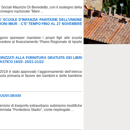
e Sociali Maurizio Di Benedetto, con il sostegno della
onvegno nazionale “Mani ...
LE SCUOLE D’INFANZIA PARITARIE DELL’UNIONE
UONI MIUR - C’E’ TEMPO FINO AL 27 NOVEMBRE
gono speseper mandare i propri figli alle scuole
accedere al finanziamento “Piano Regionale di riparto
IZZATI ALLA FORNITURA GRATUITA DEI LIBRI
TICO 19/20- 20/21-21/22
2019 è stato approvato l’aggiornamento dell’elenco
a scuola primaria in favore dei bambini e delle bambine
NUOVI ORARI
ervizio di trasporto extraurbano subiranno modifiche
fermata “Pontedera Stadio”, come riepilogato ...