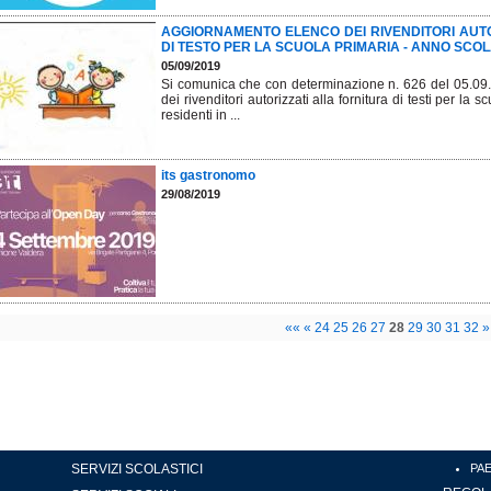
AGGIORNAMENTO ELENCO DEI RIVENDITORI AUTOR
DI TESTO PER LA SCUOLA PRIMARIA - ANNO SCOLAS
05/09/2019
Si comunica che con determinazione n. 626 del 05.09.
dei rivenditori autorizzati alla fornitura di testi per l
residenti in ...
its gastronomo
29/08/2019
««
«
24
25
26
27
28
29
30
31
32
»
SERVIZI SCOLASTICI
PA