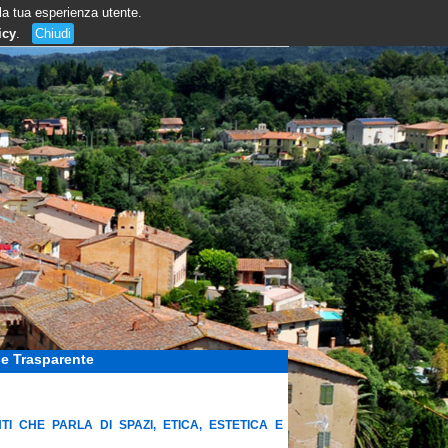
 la tua esperienza utente.
icy
.
Chiudi
e Trasparente
 CHE PARLA DI SPAZI, ETICA, ESTETICA E