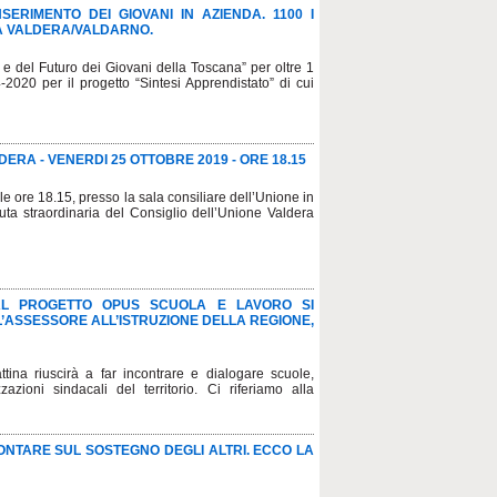
NSERIMENTO DEI GIOVANI IN AZIENDA. 1100 I
LA VALDERA/VALDARNO.
 e del Futuro dei Giovani della Toscana” per oltre 1
2020 per il progetto “Sintesi Apprendistato” di cui
RA - VENERDI 25 OTTOBRE 2019 - ORE 18.15
le ore 18.15, presso la sala consiliare dell’Unione in
uta straordinaria del Consiglio dell’Unione Valdera
AL PROGETTO OPUS SCUOLA E LAVORO SI
’ASSESSORE ALL’ISTRUZIONE DELLA REGIONE,
ina riuscirà a far incontrare e dialogare scuole,
azioni sindacali del territorio. Ci riferiamo alla
NTARE SUL SOSTEGNO DEGLI ALTRI. ECCO LA