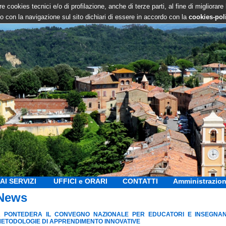
e cookies tecnici e/o di profilazione, anche di terze parti, al fine di migliorare
 con la navigazione sul sito dichiari di essere in accordo con la
cookies-pol
AI SERVIZI
UFFICI e ORARI
CONTATTI
Amministrazion
News
 PONTEDERA IL CONVEGNO NAZIONALE PER EDUCATORI E INSEGNANTI
ETODOLOGIE DI APPRENDIMENTO INNOVATIVE