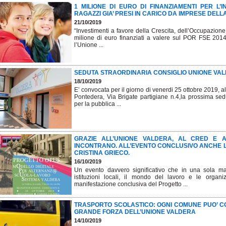
1 MILIONE DI EURO DI FINANZIAMENTI PER L’I
RAGAZZI GIA’ PRESI IN CARICO DA IMPRESE DEL
21/10/2019
“Investimenti a favore della Crescita, dell’Occupazione
milione di euro finanziati a valere sul POR FSE 2014-
l’Unione ...
SEDUTA STRAORDINARIA CONSIGLIO UNIONE VALDE
18/10/2019
E’ convocata per il giorno di venerdi 25 ottobre 2019, al
Pontedera, Via Brigate partigiane n.4,la prossima sed
per la pubblica ...
GRAZIE ALL’UNIONE VALDERA, AL CRED E 
INCONTRANO. ALL’EVENTO CONCLUSIVO ANCHE L
CRISTINA GRIECO.
16/10/2019
Un evento davvero significativo che in una sola matt
istituzioni locali, il mondo del lavoro e le organizz
manifestazione conclusiva del Progetto ...
TRASPORTO SCOLASTICO: OGNI COMUNE PUO’ CO
GRANDE FORZA DELL’UNIONE VALDERA
14/10/2019