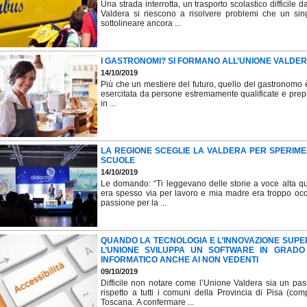
Una strada interrotta, un trasporto scolastico difficile
Valdera si riescono a risolvere problemi che un sin
sottolineare ancora ...
I GASTRONOMI? SI FORMANO ALL’UNIONE VALDER
14/10/2019
Più che un mestiere del futuro, quello del gastronomo
esercitata da persone estremamente qualificate e prepara
in ...
LA REGIONE SCEGLIE LA VALDERA PER SPERIME
SCUOLE
14/10/2019
Le domando: “Ti leggevano delle storie a voce alta qu
era spesso via per lavoro e mia madre era troppo occ
passione per la ...
QUANDO LA TECNOLOGIA E L’INNOVAZIONE SUPER
L’UNIONE SVILUPPA UN SOFTWARE IN GRADO
INFORMATICO ANCHE AI NON VEDENTI
09/10/2019
Difficile non notare come l’Unione Valdera sia un pas
rispetto a tutti i comuni della Provincia di Pisa (c
Toscana. A confermare ...