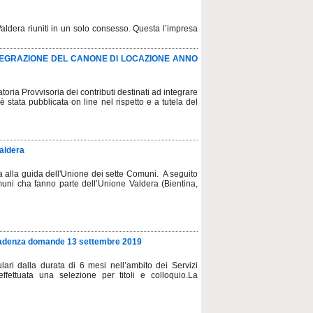
Valdera riuniti in un solo consesso. Questa l’impresa
TEGRAZIONE DEL CANONE DI LOCAZIONE ANNO
ria Provvisoria dei contributi destinati ad integrare
stata pubblicata on line nel rispetto e a tutela del
Valdera
a alla guida dell'Unione dei sette Comuni. A seguito
muni cha fanno parte dell’Unione Valdera (Bientina,
scadenza domande 13 settembre 2019
ulari dalla durata di 6 mesi nell’ambito dei Servizi
 effettuata una selezione per titoli e colloquio.La