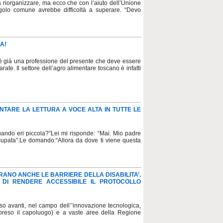
 da riorganizzare, ma ecco che con l’aiuto dell’Unione
golo comune avrebbe difficoltà a superare. “Devo
A!
 è già una professione del presente che deve essere
te. Il settore dell’agro alimentare toscano è infatti
NTARE LA LETTURA A VOCE ALTA IN TUTTE LE
ando eri piccola?”Lei mi risponde: “Mai. Mio padre
upata”.Le domando:“Allora da dove ti viene questa
ANO ANCHE LE BARRIERE DELLA DISABILITA’.
 DI RENDERE ACCESSIBILE IL PROTOCOLLO
so avanti, nel campo dell’’innovazione tecnologica,
ompreso il capoluogo) e a vaste aree della Regione