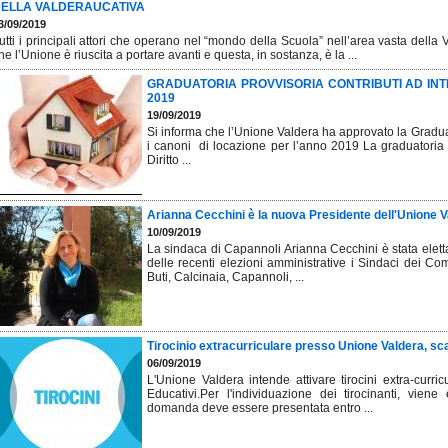
ELLA VALDERAUCATIVA
3/09/2019
utti i principali attori che operano nel “mondo della Scuola” nell’area vasta della 
he l’Unione è riuscita a portare avanti e questa, in sostanza, è la ...
GRADUATORIA PROVVISORIA CONTRIBUTI AD IN
2019
19/09/2019
Si informa che l’Unione Valdera ha approvato la Graduato
i canoni di locazione per l’anno 2019 La graduatoria è 
Diritto ...
Arianna Cecchini è la nuova Presidente dell'Unione 
10/09/2019
La sindaca di Capannoli Arianna Cecchini è stata elett
delle recenti elezioni amministrative i Sindaci dei Co
Buti, Calcinaia, Capannoli, ...
Tirocinio extracurriculare presso Unione Valdera, 
06/09/2019
L'Unione Valdera intende attivare tirocini extra-curric
Educativi.Per l'individuazione dei tirocinanti, viene
domanda deve essere presentata entro ...