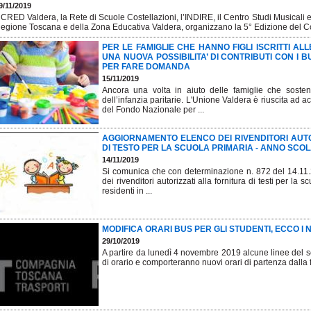
9/11/2019
l CRED Valdera, la Rete di Scuole Costellazioni, l’INDIRE, il Centro Studi Musicali 
egione Toscana e della Zona Educativa Valdera, organizzano la 5° Edizione del C
PER LE FAMIGLIE CHE HANNO FIGLI ISCRITTI AL
UNA NUOVA POSSIBILITA’ DI CONTRIBUTI CON I B
PER FARE DOMANDA
15/11/2019
Ancora una volta in aiuto delle famiglie che sosten
dell’infanzia paritarie. L'Unione Valdera è riuscita ad 
del Fondo Nazionale per ...
AGGIORNAMENTO ELENCO DEI RIVENDITORI AUTOR
DI TESTO PER LA SCUOLA PRIMARIA - ANNO SCOLAS
14/11/2019
Si comunica che con determinazione n. 872 del 14.11.
dei rivenditori autorizzati alla fornitura di testi per l
residenti in ...
MODIFICA ORARI BUS PER GLI STUDENTI, ECCO I 
29/10/2019
A partire da lunedì 4 novembre 2019 alcune linee del s
di orario e comporteranno nuovi orari di partenza dalla 