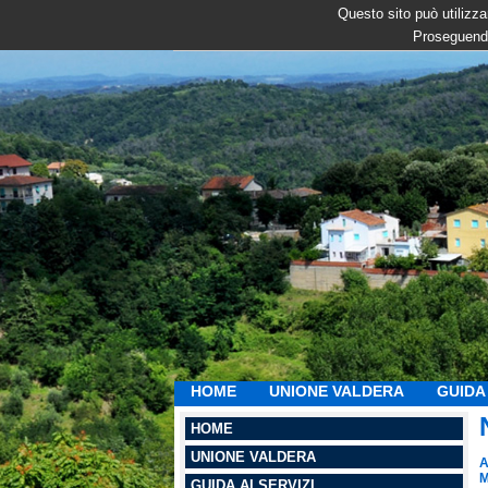
Questo sito può utilizzar
Proseguendo
HOME
UNIONE VALDERA
GUIDA 
HOME
UNIONE VALDERA
A
M
GUIDA AI SERVIZI