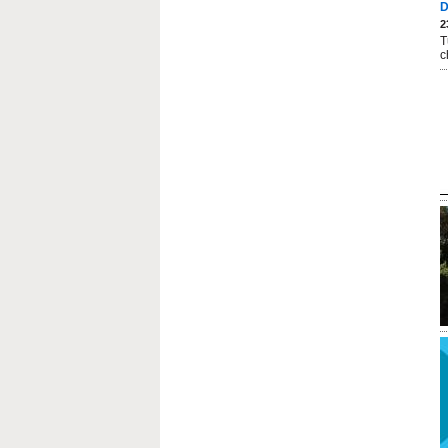
D
2
T
c