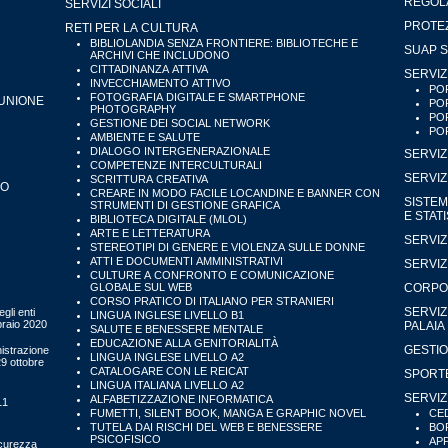
REGOLA
SERVIZI SOCIALI
PROTEZ
RETI PER LA CULTURA
BIBLIOLANDIA SENZA FRONTIERE: BIBLIOTECHE E
SUAP S
ARCHIVI CHE INCLUDONO
CITTADINANZA ATTIVA
SERVIZ
INVECCHIAMENTO ATTIVO
POR
FOTOGRAFIA DIGITALE E SMARTPHONE
'UNIONE
POR
PHOTOGRAPHY
POR
GESTIONE DEI SOCIAL NETWORK
POR
AMBIENTE E SALUTE
DIALOGO INTERGENERAZIONALE
SERVIZ
COMPETENZE INTERCULTURALI
SERVIZ
SCRITTURA CREATIVA
IO
CREARE IN MODO FACILE LOCANDINE E BANNER CON
SISTEM
STRUMENTI DI GESTIONE GRAFICA
E STAT
BIBLIOTECA DIGITALE (MLOL)
ARTE E LETTERATURA
SERVIZ
STEREOTIPI DI GENERE E VIOLENZA SULLE DONNE
ATTI E DOCUMENTI AMMINISTRATIVI
SERVIZ
CULTURE A CONFRONTO E COMUNICAZIONE
GLOBALE SUL WEB
CORPO 
CORSO PRATICO DI ITALIANO PER STRANIERI
SERVIZ
gli enti
LINGUA INGLESE LIVELLO B1
bbraio 2020
PALAIA
SALUTE E BENESSERE MENTALE
EDUCAZIONE ALLA GENITORIALITÀ
GESTIO
istrazione
LINGUA INGLESE LIVELLO A2
29 ottobre
CATALOGARE CON LE REICAT
SPORTE
LINGUA ITALIANA LIVELLO A2
SERVIZ
ALFABETIZZAZIONE INFORMATICA
11
FUMETTI, SILENT BOOK, MANGA E GRAPHIC NOVEL
CED
TUTELA DAI RISCHI DEL WEB E BENESSERE
BOR
PSICOFISICO
APP
icurezza