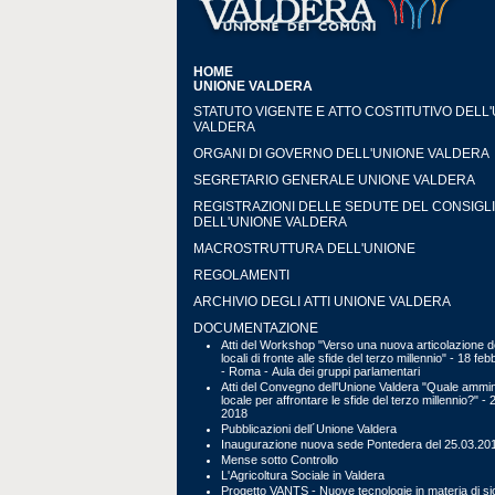
HOME
UNIONE VALDERA
STATUTO VIGENTE E ATTO COSTITUTIVO DELL
VALDERA
ORGANI DI GOVERNO DELL'UNIONE VALDERA
SEGRETARIO GENERALE UNIONE VALDERA
REGISTRAZIONI DELLE SEDUTE DEL CONSIGL
DELL'UNIONE VALDERA
MACROSTRUTTURA DELL'UNIONE
REGOLAMENTI
ARCHIVIO DEGLI ATTI UNIONE VALDERA
DOCUMENTAZIONE
Atti del Workshop "Verso una nuova articolazione de
locali di fronte alle sfide del terzo millennio" - 18 fe
- Roma - Aula dei gruppi parlamentari
Atti del Convegno dell'Unione Valdera "Quale ammin
locale per affrontare le sfide del terzo millennio?" - 
2018
Pubblicazioni dell´Unione Valdera
Inaugurazione nuova sede Pontedera del 25.03.20
Mense sotto Controllo
L'Agricoltura Sociale in Valdera
Progetto VANTS - Nuove tecnologie in materia di s