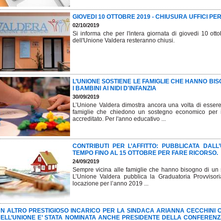
GIOVEDI 10 OTTOBRE 2019 - CHIUSURA UFFICI PE
02/10/2019
Si informa che per l'intera giornata di giovedi 10 ottob
dell'Unione Valdera resteranno chiusi.
L’UNIONE SOSTIENE LE FAMIGLIE CHE HANNO BI
I BAMBINI AI NIDI D'INFANZIA
30/09/2019
L’Unione Valdera dimostra ancora una volta di essere u
famiglie che chiedono un sostegno economico per i
accreditato. Per l'anno educativo ...
CONTRIBUTI PER L’AFFITTO: PUBBLICATA DALL
TEMPO FINO AL 15 OTTOBRE PER FARE RICORSO.
24/09/2019
Sempre vicina alle famiglie che hanno bisogno di un s
L’Unione Valdera pubblica la Graduatoria Provvisoria
locazione per l’anno 2019 ...
N ALTRO PRESTIGIOSO INCARICO PER LA SINDACA ARIANNA CECCHINI 
ELL’UNIONE E’ STATA NOMINATA ANCHE PRESIDENTE DELLA CONFERENZ