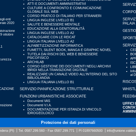
ATTI E DOCUMENTI AMMINISTRATIVI
SERVIZ
CULTURE A CONFRONTO E COMUNICAZIONE
GLOBALE SUL WEB
CORPO 
CORSO PRATICO DI ITALIANO PER STRANIERI
SERVIZ
gli enti
LINGUA INGLESE LIVELLO B1
bbraio 2020
PALAIA
SALUTE E BENESSERE MENTALE
EDUCAZIONE ALLA GENITORIALITÀ
GESTIO
istrazione
LINGUA INGLESE LIVELLO A2
29 ottobre
CATALOGARE CON LE REICAT
SPORTE
LINGUA ITALIANA LIVELLO A2
SERVIZ
ALFABETIZZAZIONE INFORMATICA
11
FUMETTI, SILENT BOOK, MANGA E GRAPHIC NOVEL
CED
TUTELA DAI RISCHI DEL WEB E BENESSERE
BOR
PSICOFISICO
APP
icurezza
ARCHILAB
ISC
CORSO GESTIONE DEI DOCUMENTI NEGLI ARCHIVI
LIB
IBRIDI NELLA TRANSIZIONE DIGITALE
Inf
REALIZZARE UN CANALE VIDEO ALL'INTERNO DEL SITO
al 
BIBLIOLANDIA
RISCOS
LINGUA ITALIANA LIVELLO B1
CAZIONE
SERVIZIO PIANIFICAZIONE STRUTTURALE
WHIST
FUNZIONI URBANISTICHE ASSOCIATE
FEEDBA
Documenti VAS
UFFICI
ansizione
Documenti V.I.A.
CONTAT
DOCUMENTAZIONE PER ISTANZA DI VINCOLO
AMMIN
IDROGEOLOICO
Protezione dei dati personali
edera (PI)
Tel.
0587.299.560
- Fax
0587.299.771
PI 01897660500
info@unione.valdera.