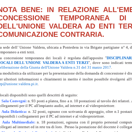
NOTA BENE: IN RELAZIONE ALL'EM
CONCESSIONE TEMPORANEA DI
DELL'UNIONE VALDERA AD ENTI TER
COMUNICAZIONE CONTRARIA.
_______________________________________________________________
a sede dell’ Unione Valdera, ubicata a Pontedera in via Brigate partigiane n° 4, 
emporaneo a enti terzi.
a concessione temporanea dei locali è regolata dall'apposito "
DISCIPLINA
OCALI DELL'UNIONE VALDERA A ENTI TERZI
", dove sono indicati ter
eliberazione della Giunta dell'Unione Valdera n.31 del 31 marzo 2017
.
a modulistica da utilizzare per la presentazione della domanda di concessione è disp
er ulteriori informazioni o chiarimenti in merito è inoltre possibile rivolgersi all
rp@unione.valdera.pi.it
.
 locali disponibili sono quelli descritti di seguito:
 Sala Convegni:
n. 93 posti a platea, fino a n. 10 postazioni al tavolo dei relatori.
ollegamenti per il PC all'impianto audio, ad internet e al videoproiettore.
♣
Aula Didattica:
n. 32 posti, ognuno con scrivania di appoggio, oltre n.1 postaz
isponibili i collegamenti per il PC ad internet e al videoproiettore.
♣
Aula Multimediale:
n. 18 postazioni, ognuna con il proprio personal compute
ollegati ad internet ed in rete tra di loro. Presso la postazione del docente è collega