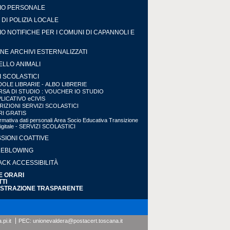
IO PERSONALE
DI POLIZIA LOCALE
IO NOTIFICHE PER I COMUNI DI CAPANNOLI E
NE ARCHIVI ESTERNALIZZATI
LLO ANIMALI
I SCOLASTICI
OLE LIBRARIE - ALBO LIBRERIE
SA DI STUDIO : VOUCHER IO STUDIO
LICATIVO eCIVIS
RIZIONI SERVIZI SCOLASTICI
RI GRATIS
ormativa dati personali Area Socio Educativa Transizione
Digitale - SERVIZI SCOLASTICI
SIONI COATTIVE
LEBLOWING
CK ACCESSIBILITÀ
 E ORARI
TI
ISTRAZIONE TRASPARENTE
pi.it
PEC:
unionevaldera@postacert.toscana.it