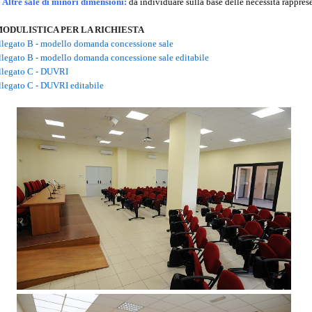
♣
Altre sale di minori dimensioni:
da individuare sulla base delle necessità rapprese
ODULISTICA PER LA RICHIESTA
llegato B - modello domanda concessione sale
llegato B - modello domanda concessione sale editabile
llegato C - DUVRI
llegato C - DUVRI editabile