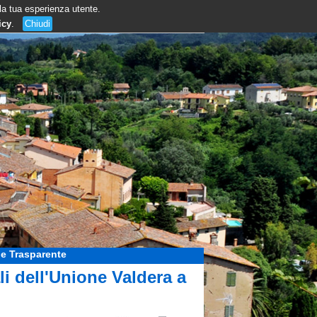
 la tua esperienza utente.
icy
.
Chiudi
e Trasparente
i dell'Unione Valdera a