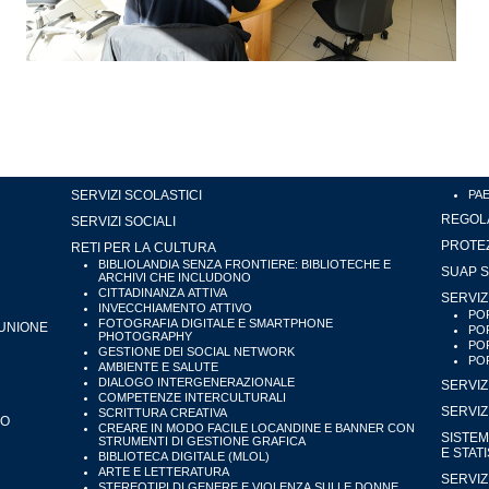
SERVIZI SCOLASTICI
PA
REGOLA
SERVIZI SOCIALI
PROTEZ
RETI PER LA CULTURA
BIBLIOLANDIA SENZA FRONTIERE: BIBLIOTECHE E
SUAP S
ARCHIVI CHE INCLUDONO
CITTADINANZA ATTIVA
SERVIZ
INVECCHIAMENTO ATTIVO
POR
FOTOGRAFIA DIGITALE E SMARTPHONE
'UNIONE
POR
PHOTOGRAPHY
POR
GESTIONE DEI SOCIAL NETWORK
POR
AMBIENTE E SALUTE
DIALOGO INTERGENERAZIONALE
SERVIZ
COMPETENZE INTERCULTURALI
SERVIZ
SCRITTURA CREATIVA
IO
CREARE IN MODO FACILE LOCANDINE E BANNER CON
SISTEM
STRUMENTI DI GESTIONE GRAFICA
E STAT
BIBLIOTECA DIGITALE (MLOL)
ARTE E LETTERATURA
SERVIZ
STEREOTIPI DI GENERE E VIOLENZA SULLE DONNE