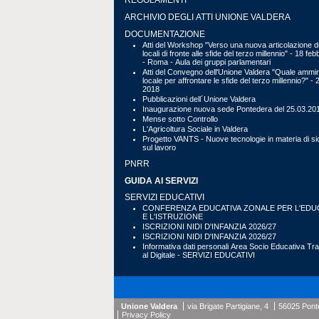
REGOLAMENTI
ARCHIVIO DEGLI ATTI UNIONE VALDERA
DOCUMENTAZIONE
Atti del Workshop "Verso una nuova articolazione de
locali di fronte alle sfide del terzo millennio" - 18 fe
- Roma - Aula dei gruppi parlamentari
Atti del Convegno dell'Unione Valdera "Quale ammin
locale per affrontare le sfide del terzo millennio?" - 
2018
Pubblicazioni dell´Unione Valdera
Inaugurazione nuova sede Pontedera del 25.03.20
Mense sotto Controllo
L'Agricoltura Sociale in Valdera
Progetto VANTS - Nuove tecnologie in materia di s
sul lavoro
PNRR
GUIDA AI SERVIZI
SERVIZI EDUCATIVI
CONFERENZA EDUCATIVA ZONALE PER L'EDU
E L'ISTRUZIONE
ISCRIZIONI NIDI D'INFANZIA 2026/27
ISCRIZIONI NIDI D'INFANZIA 2026/27
Informativa dati personali Area Socio Educativa Tr
al Digitale - SERVIZI EDUCATIVI
Unione Valdera
via Brigate Partigiane, 4
56025 Pont
Privacy Policy