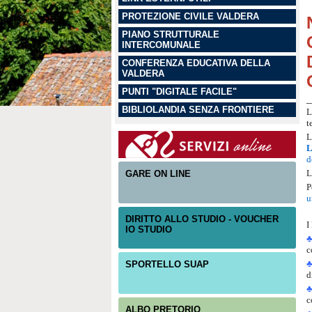
PROTEZIONE CIVILE VALDERA
PIANO STRUTTURALE
INTERCOMUNALE
CONFERENZA EDUCATIVA DELLA
VALDERA
PUNTI "DIGITALE FACILE"
_
BIBLIOLANDIA SENZA FRONTIERE
L
t
L
L
d
L
GARE ON LINE
P
u
DIRITTO ALLO STUDIO - VOUCHER
I
IO STUDIO
♣
c
SPORTELLO SUAP
d
c
ALBO PRETORIO