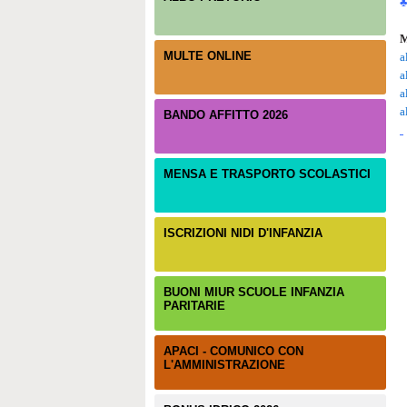
M
MULTE ONLINE
a
a
a
a
BANDO AFFITTO 2026
MENSA E TRASPORTO SCOLASTICI
ISCRIZIONI NIDI D'INFANZIA
BUONI MIUR SCUOLE INFANZIA
PARITARIE
APACI - COMUNICO CON
L'AMMINISTRAZIONE