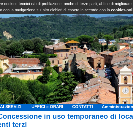
e cookies tecnici e/o di profilazione, anche di terze parti, al fine di migliorare
 con la navigazione sul sito dichiari di essere in accordo con la
cookies-pol
AI SERVIZI
UFFICI e ORARI
CONTATTI
Amministrazion
Concessione in uso temporaneo di local
enti terzi