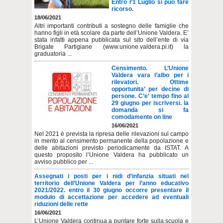
Entro l’1 Luglio si può fare
ricorso.
18/06/2021
Altri importanti contributi a sostegno delle famiglie che
hanno figli in età scolare da parte dell’Unione Valdera. E’
stata infatti appena pubblicata sul sito dell’ente di via
Brigate Partigiane (www.unione.valdera.pi.it) la
graduatoria ...
Censimento. L’Unione
Valdera vara l’albo per i
rilevatori. Ottime
opportunita’ per decine di
persone. C’e’ tempo fino al
29 giugno per iscriversi. la
domanda si fa
comodamente on line
16/06/2021
Nel 2021 è prevista la ripresa delle rilevazioni sul campo
in merito al censimento permanente della popolazione e
delle abitazioni previsto periodicamente da ISTAT. A
questo proposito l’Unione Valdera ha pubblicato un
avviso pubblico per ...
Assegnati i posti per i nidi d’infanzia situati nel
territorio dell’Unione Valdera per l’anno educativo
2021/2022. entro il 30 giugno occorre presentare il
modulo di accettazione per accedere ad eventuali
riduzioni delle rette
16/06/2021
L’Unione Valdera continua a puntare forte sulla scuola e