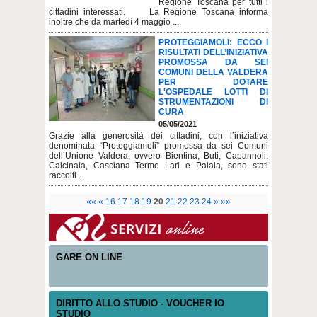
Regione Toscana per tutti i
cittadini interessati. La Regione Toscana informa
inoltre che da martedì 4 maggio ...
PROTEGGIAMOLI: ECCO I
RISULTATI DELL’INIZIATIVA
PROMOSSA DA SEI
COMUNI DELLA VALDERA
PER DOTARE
L'OSPEDALE LOTTI DI
STRUMENTAZIONI DI
CURA
05/05/2021
Grazie alla generosità dei cittadini, con l’iniziativa
denominata “Proteggiamoli” promossa da sei Comuni
dell’Unione Valdera, ovvero Bientina, Buti, Capannoli,
Calcinaia, Casciana Terme Lari e Palaia, sono stati
raccolti ...
««
«
16
17
18
19
20
21
22
23
24
»
»»
GARE ON LINE
DIRITTO ALLO STUDIO - VOUCHER IO
STUDIO