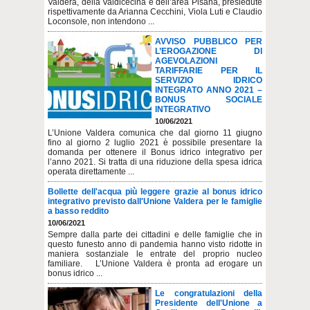
Valdera, della Valdicecina e dell’area Pisana, presiedute
rispettivamente da Arianna Cecchini, Viola Luti e Claudio
Loconsole, non intendono ...
AVVISO PUBBLICO PER
L’EROGAZIONE DI
AGEVOLAZIONI
TARIFFARIE PER IL
SERVIZIO IDRICO
INTEGRATO ANNO 2021 –
BONUS SOCIALE
INTEGRATIVO
10/06/2021
L’Unione Valdera comunica che dal giorno 11 giugno
fino al giorno 2 luglio 2021 è possibile presentare la
domanda per ottenere il Bonus idrico integrativo per
l’anno 2021. Si tratta di una riduzione della spesa idrica
operata direttamente ...
Bollette dell'acqua più leggere grazie al bonus idrico
integrativo previsto dall'Unione Valdera per le famiglie
a basso reddito
10/06/2021
Sempre dalla parte dei cittadini e delle famiglie che in
questo funesto anno di pandemia hanno visto ridotte in
maniera sostanziale le entrate del proprio nucleo
familiare. L’Unione Valdera è pronta ad erogare un
bonus idrico ...
Le congratulazioni della
Presidente dell'Unione a