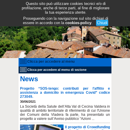
Questo sito può utilizzare cookies tecnici e/o di
profilazione, anche di terze parti, al fine di migliorare
la tua esperienza utente.
Proseguendo con la navigazione sul sito dichiari di
essere in accordo con la
cookies-policy
.
Chiudi
Clicca per accedere al menu
Clicca per accedere al menu di sezione
News
Progetto “SOS-tengo: contributi per l’affitto e
assistenza a domicilio in emergenza Covid” codice
273049.
30/06/2021
La Società della Salute dell’Alta Val di Cecina Valdera in
qualità di ambito territoriale di riferimento di cui l'Unione
dei Comuni della Vladera fa parte, ha presentato un
progetto a valere sull’Avviso pubblico “Azioni ...
Il progetto di Crowdfunding