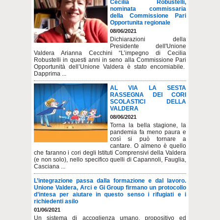
Cecilia Robustelli,
nominata commissaria
della Commissione Pari
Opportunita regionale
08/06/2021
Dichiarazioni della
Presidente dell'Unione
Valdera Arianna Cecchini “L’impegno di Cecilia
Robustelli in questi anni in seno alla Commissione Pari
Opportunità dell’Unione Valdera è stato encomiabile.
Dapprima ...
AL VIA LA SESTA
RASSEGNA DEI CORI
SCOLASTICI DELLA
VALDERA
08/06/2021
Torna la bella stagione, la
pandemia fa meno paura e
così si può tornare a
cantare. O almeno è quello
che faranno i cori degli Istituti Comprensivi della Valdera
(e non solo), nello specifico quelli di Capannoli, Fauglia,
Casciana ...
L’integrazione passa dalla formazione e dal lavoro.
Unione Valdera, Arci e Gi Group firmano un protocollo
d’intesa per aiutare in questo senso i rifugiati e i
richiedenti asilo
01/06/2021
Un sistema di accoglienza umano, propositivo ed