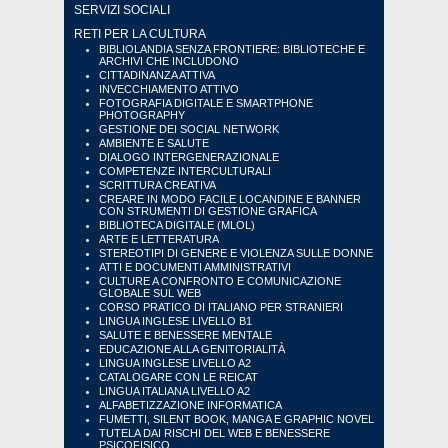
SERVIZI SOCIALI
RETI PER LA CULTURA
BIBLIOLANDIA SENZA FRONTIERE: BIBLIOTECHE E
ARCHIVI CHE INCLUDONO
CITTADINANZA ATTIVA
INVECCHIAMENTO ATTIVO
FOTOGRAFIA DIGITALE E SMARTPHONE
PHOTOGRAPHY
GESTIONE DEI SOCIAL NETWORK
AMBIENTE E SALUTE
DIALOGO INTERGENERAZIONALE
COMPETENZE INTERCULTURALI
SCRITTURA CREATIVA
CREARE IN MODO FACILE LOCANDINE E BANNER
CON STRUMENTI DI GESTIONE GRAFICA
BIBLIOTECA DIGITALE (MLOL)
ARTE E LETTERATURA
STEREOTIPI DI GENERE E VIOLENZA SULLE DONNE
ATTI E DOCUMENTI AMMINISTRATIVI
CULTURE A CONFRONTO E COMUNICAZIONE
GLOBALE SUL WEB
CORSO PRATICO DI ITALIANO PER STRANIERI
LINGUA INGLESE LIVELLO B1
SALUTE E BENESSERE MENTALE
EDUCAZIONE ALLA GENITORIALITÀ
LINGUA INGLESE LIVELLO A2
CATALOGARE CON LE REICAT
LINGUA ITALIANA LIVELLO A2
ALFABETIZZAZIONE INFORMATICA
FUMETTI, SILENT BOOK, MANGA E GRAPHIC NOVEL
TUTELA DAI RISCHI DEL WEB E BENESSERE
PSICOFISICO