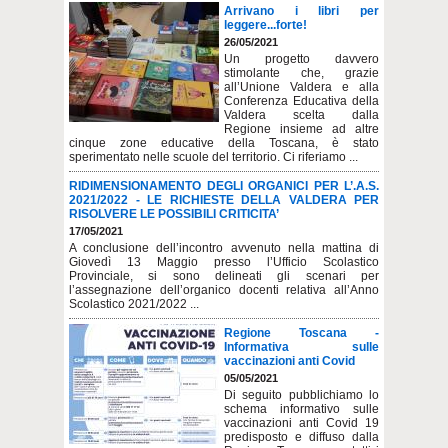
Arrivano i libri per
leggere...forte!
26/05/2021
Un progetto davvero
stimolante che, grazie
all’Unione Valdera e alla
Conferenza Educativa della
Valdera scelta dalla
Regione insieme ad altre
cinque zone educative della Toscana, è stato
sperimentato nelle scuole del territorio. Ci riferiamo ...
RIDIMENSIONAMENTO DEGLI ORGANICI PER L’.A.S.
2021/2022 - LE RICHIESTE DELLA VALDERA PER
RISOLVERE LE POSSIBILI CRITICITA’
17/05/2021
A conclusione dell’incontro avvenuto nella mattina di
Giovedì 13 Maggio presso l’Ufficio Scolastico
Provinciale, si sono delineati gli scenari per
l’assegnazione dell’organico docenti relativa all’Anno
Scolastico 2021/2022 ...
Regione Toscana -
Informativa sulle
vaccinazioni anti Covid
05/05/2021
Di seguito pubblichiamo lo
schema informativo sulle
vaccinazioni anti Covid 19
predisposto e diffuso dalla