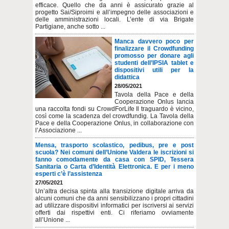
efficace. Quello che da anni è assicurato grazie al
progetto Sai/Siproimi e all’impegno delle associazioni e
delle amministrazioni locali. L’ente di via Brigate
Partigiane, anche sotto ...
Manca davvero poco per
finalizzare il Crowdfunding
promosso per donare agli
studenti dell’IPSIA tablet e
dispositivi utili per la
didattica
28/05/2021
Tavola della Pace e della
Cooperazione Onlus lancia
una raccolta fondi su CrowdForLife Il traguardo è vicino,
così come la scadenza del crowdfundig. La Tavola della
Pace e della Cooperazione Onlus, in collaborazione con
l’Associazione ...
Mensa, trasporto scolastico, pedibus, pre e post
scuola? Nei comuni dell’Unione Valdera le iscrizioni si
fanno comodamente da casa con SPID, Tessera
Sanitaria o Carta d’Identità Elettronica. E per i meno
esperti c’è l’assistenza
27/05/2021
Un’altra decisa spinta alla transizione digitale arriva da
alcuni comuni che da anni sensibilizzano i propri cittadini
ad utilizzare dispositivi informatici per iscriversi ai servizi
offerti dai rispettivi enti. Ci riferiamo ovviamente
all’Unione ...