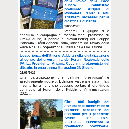
della Tavola della Pace
supera l’obbiettivo
prefissato. All’Ipsia di
Pontedera, tablet e altri
strumenti necessari per la
didattica a distanza
28/06/2021
Venerdì 18 giugno si è
conclusa la campagna di raccolta fondi, promossa su
CrowdForLife, il portale di crowdfunding del Gruppo
Bancario Crédit Agricole Italia, lanciata da Tavola della
Pace e della Cooperazione Onlus e da Associazione ...
L’esperienza dell’Unione Valdera nella digitalizzazione
al centro del programma del Forum Nazionale delle
PA. La Presidente, Arianna Cecchini, protagonista del
dibattito in programma il prossimo 23 Giugno
21/06/2021
Una partecipazione che definire “prestigiosa” è
assolutamente riduttivo. L’Unione Valdera è stata infatti
inserita tra gli enti che possono portare il loro diretto
contributo al Forum delle Pubbliche Amministrazioni
2021 ...
Oltre 1000 famiglie dei
comuni dell’Unione Valdera
potranno beneficiare dei
contributi per il pacchetto
Scuola per l’A.S.
2021/2022. Pubblicata la
graduatoria provvisoria.