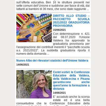
sull’offerta educativa. Ben 16 le strutture presenti nei
sette comuni dell’Unione e suddivise per fasce di età, dai
lattanti ai bambini di 36 mesi, che sono state raggiunte ...
DIRITTO ALLO STUDIO –
PACCHETTO SCUOLA
2021/2022 GRADUATORIA
PROVVISORIA
15/06/2021
Con determinazione n. 421
del 08.07.2020 l'Unione
Valdera ha approvato la
graduatoria provvisoria per
l'assegnazione dei contributi inerenti il “pacchetto scuola
a.s. 2021/2022”. La suddetta graduatoria riporta il
numero della domanda ...
Nuovo Albo dei rilevatori statistici dell’Unione Valdera
14/06/2021
Centri estivi: le Conferenze
Educative della Valdera,
della Valdicecina e Pisana
garantiscono anche
quest’anno la formazione a
distanza
14/06/2021
E’ accaduto anche la scorsa
estate ed è una bella
consuetudine che le Conferenze Educative della